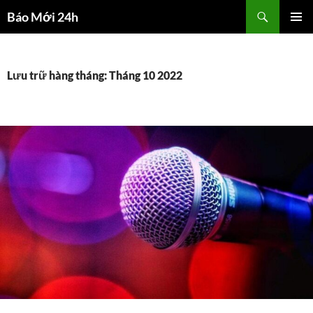
Chuyển
Tìm
Báo Mới 24h
đến
kiếm
TRÌNH
nội
ĐƠN CƠ
dung
SỞ
Lưu trữ hàng tháng: Tháng 10 2022