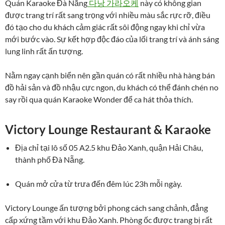
Quán Karaoke Đà Nẵng
다낭 가라오케
này có không gian
được trang trí rất sang trọng với nhiều màu sắc rực rỡ, điều
đó tạo cho du khách cảm giác rất sôi động ngay khi chỉ vừa
mới bước vào. Sự kết hợp độc đáo của lối trang trí và ánh sáng
lung linh rất ấn tượng.
Nằm ngay cạnh biển nên gần quán có rất nhiều nhà hàng bán
đồ hải sản và đồ nhậu cực ngon, du khách có thể đánh chén no
say rồi qua quán Karaoke Wonder để ca hát thỏa thích.
Victory Lounge Restaurant & Karaoke
Địa chỉ tại lô số 05 A2.5 khu Đảo Xanh, quận Hải Châu,
thành phố Đà Nẵng.
Quán mở cửa từ trưa đến đêm lúc 23h mỗi ngày.
Victory Lounge ấn tượng bởi phong cách sang chảnh, đẳng
cấp xứng tầm với khu Đảo Xanh. Phòng ốc được trang bị rất