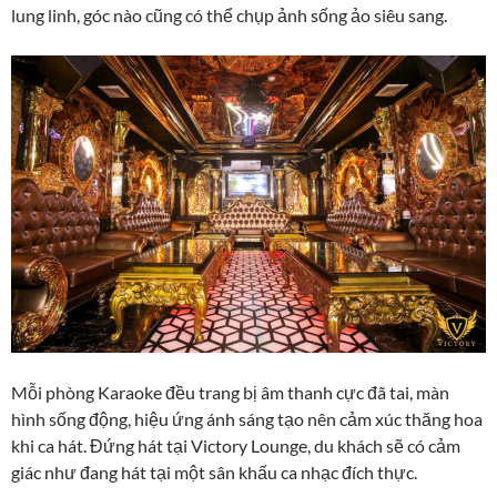
lung linh, góc nào cũng có thể chụp ảnh sống ảo siêu sang.
Mỗi phòng Karaoke đều trang bị âm thanh cực đã tai, màn
hình sống động, hiệu ứng ánh sáng tạo nên cảm xúc thăng hoa
khi ca hát. Đứng hát tại Victory Lounge, du khách sẽ có cảm
giác như đang hát tại một sân khấu ca nhạc đích thực.