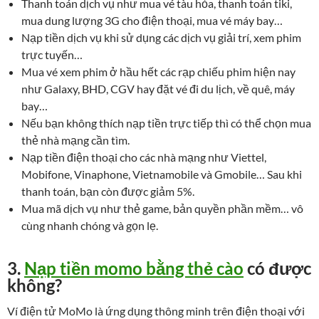
Thanh toán dịch vụ như mua vé tàu hỏa, thanh toán tiki,
mua dung lượng 3G cho điện thoại, mua vé máy bay…
Nạp tiền dịch vụ khi sử dụng các dịch vụ giải trí, xem phim
trực tuyến…
Mua vé xem phim ở hầu hết các rạp chiếu phim hiện nay
như Galaxy, BHD, CGV hay đặt vé đi du lịch, về quê, máy
bay…
Nếu bạn không thích nạp tiền trực tiếp thì có thể chọn mua
thẻ nhà mạng cần tìm.
Nạp tiền điện thoại cho các nhà mạng như Viettel,
Mobifone, Vinaphone, Vietnamobile và Gmobile… Sau khi
thanh toán, bạn còn được giảm 5%.
Mua mã dịch vụ như thẻ game, bản quyền phần mềm… vô
cùng nhanh chóng và gọn lẹ.
3.
Nạp tiền momo bằng thẻ cào
có được
không?
Ví điện tử MoMo là ứng dụng thông minh trên điện thoại với