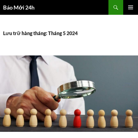
Chuyển
Tìm
Báo Mới 24h
đến
kiếm
TRÌNH
nội
ĐƠN CƠ
dung
SỞ
Lưu trữ hàng tháng: Tháng 5 2024