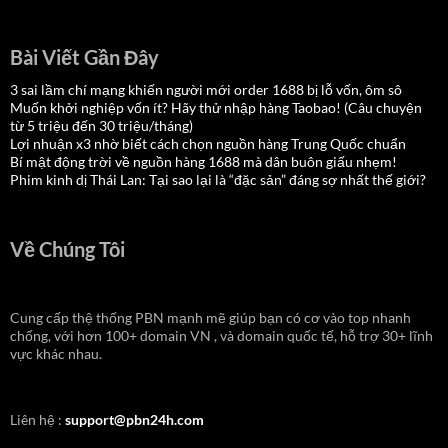
Bài Viết Gần Đây
3 sai lầm chí mạng khiến người mới order 1688 bị lỗ vốn, ôm sô
Muốn khởi nghiệp vốn ít? Hãy thử nhập hàng Taobao! (Câu chuyện
từ 5 triệu đến 30 triệu/tháng)
Lợi nhuận x3 nhờ biết cách chọn nguồn hàng Trung Quốc chuẩn
Bí mật động trời về nguồn hàng 1688 mà dân buôn giấu nhẹm!
Phim kinh dị Thái Lan: Tại sao lại là “đặc sản” đáng sợ nhất thế giới?
Về Chúng Tôi
Cung cấp thệ thống PBN mạnh mẽ giúp bạn có cơ vào top nhanh
chống, với hơn 100+ domain VN , và domain quốc tế, hỗ trợ 30+ lĩnh
vực khác nhau.
Liên hệ :
support@pbn24h.com