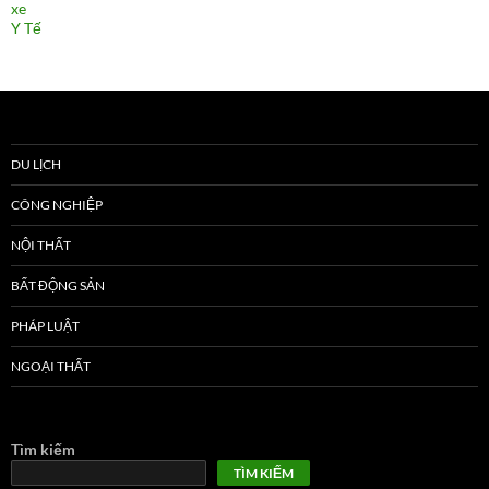
xe
Y Tế
DU LỊCH
CÔNG NGHIỆP
NỘI THẤT
BẤT ĐỘNG SẢN
PHÁP LUẬT
NGOẠI THẤT
Tìm kiếm
TÌM KIẾM