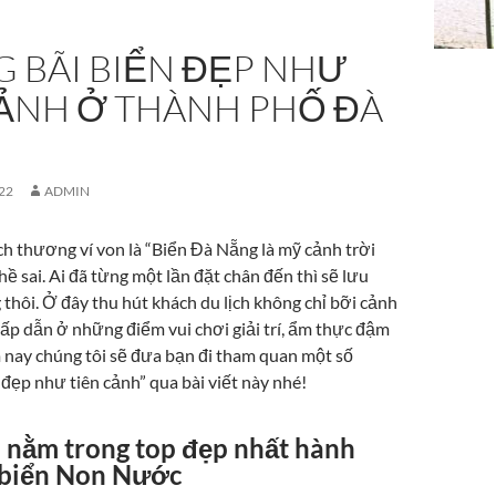
 BÃI BIỂN ĐẸP NHƯ
CẢNH Ở THÀNH PHỐ ĐÀ
22
ADMIN
ch thương ví von là “Biển Đà Nẵng là mỹ cảnh trời
ề sai. Ai đã từng một lần đặt chân đến thì sẽ lưu
thôi. Ở đây thu hút khách du lịch không chỉ bỡi cảnh
ấp dẫn ở những điểm vui chơi giải trí, ẩm thực đậm
 nay chúng tôi sẽ đưa bạn đi tham quan một số
đẹp như tiên cảnh” qua bài viết này nhé!
n nằm trong top đẹp nhất hành
i biển Non Nước