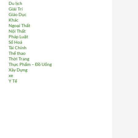
Du lịch
Giải Trí
Giáo Dục
Khác
Ngoại Thất
Nội Thất
Pháp Luật
Số Hoá
Tài Chính
Thể thao
Thời Trang
Thực Phẩm – Đồ Uống
Xây Dựng
xe
Y Tế