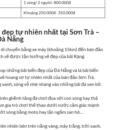
1 vòng/ 2 người: 800.000đ
Khoảng 250.000đ- 350.000đ
n đẹp tự nhiên nhất tại Sơn Trà –
Đà Nẵng
 di chuyển bằng xe máy (khoảng 15km) đến bán đảo
ch sẽ được tận hưởng vẻ đẹp của bãi Rạng.
top những bãi biển đẹp của Đà Nẵng và là bãi biển
vẻ hoang sơ tự nhiên nhất của bán đảo Sơn Trà.
 xanh, sóng vỗ nhẹ nhàng vào những bãi đá ven bờ.
 trên ghềnh tảng đá chơi đùa với con sóng hay thả
ham gia trò chơi thể thao dưới nước cảm giác mạnh
ướt sóng bằng moto hay lặn ngắm san hô…
ên nhiên bên trên nắng vàng, mây trắng, trời xanh,