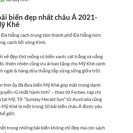
bãi biển đẹp nhất châu Á 2021-
Mỹ Khê
ê Đà Nẵng cách trung tâm thành phố Đà Nẵng hơn
ng, cạnh bờ sông Kinh.
ới vẻ đẹp thơ mộng có biển xanh, cát trắng và nắng
đó, thiên nhiên cũng ưu ái ban tặng cho Mỹ Khê cánh
 ngát & hàng dừa thẳng tắp sừng sững giữa trời.
n thơ ấy đã đưa biển Mỹ Khê góp mặt trong danh
 quyến rũ nhất hành tinh” – theo tờ Forbes, tạp chí
 tại Mỹ, Tờ “Sunday Herald Sun” từ Australia cũng
 Mỹ Khê là một trong 10 bãi biển châu Á được yêu
hế giới.
ột trong những bãi biển không chỉ đẹp mà còn sạch