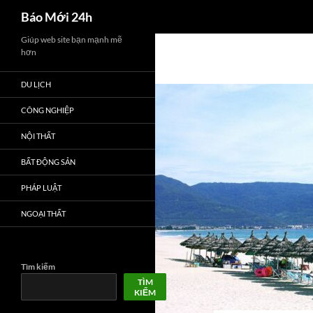
Tìm
Báo Mới 24h
kiếm
Chuyển
Giúp web site bạn mạnh mẽ
hơn
đến
nội
DU LỊCH
dung
CÔNG NGHIỆP
NỘI THẤT
BẤT ĐỘNG SẢN
PHÁP LUẬT
NGOẠI THẤT
Tìm kiếm
TÌM
KIẾM