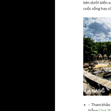
bên dưới biển x
cuộc sống hay c
– Tham khảo 
Nẵng
다낭 