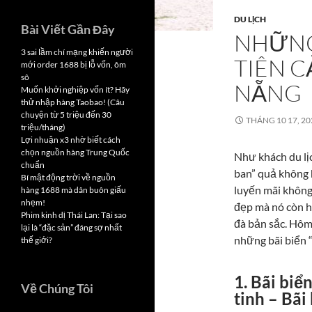
DU LỊCH
Bài Viết Gần Đây
NHỮNG
3 sai lầm chí mạng khiến người
TIÊN 
mới order 1688 bị lỗ vốn, ôm
sô
NẴNG
Muốn khởi nghiệp vốn ít? Hãy
thử nhập hàng Taobao! (Câu
chuyện từ 5 triệu đến 30
THÁNG 10 17, 20
triệu/tháng)
Lợi nhuận x3 nhờ biết cách
chọn nguồn hàng Trung Quốc
Như khách du lị
chuẩn
ban” quả không h
Bí mật động trời về nguồn
luyến mãi không 
hàng 1688 mà dân buôn giấu
nhẹm!
đẹp mà nó còn h
Phim kinh dị Thái Lan: Tại sao
đà bản sắc. Hôm
lại là “đặc sản” đáng sợ nhất
những bãi biển “
thế giới?
1. Bãi biể
Về Chúng Tôi
tinh – Bã