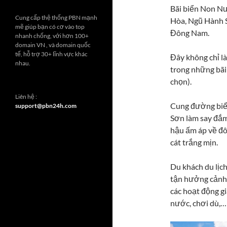
Bãi biển Non N
Cung cấp thệ thống PBN mạnh
Hòa, Ngũ Hành S
mẽ giúp bạn có cơ vào top
Đông Nam.
nhanh chống, với hơn 100+
domain VN , và domain quốc
tế, hỗ trợ 30+ lĩnh vực khác
Đây không chỉ l
nhau.
trong những bãi 
chọn).
Liên hệ :
Cung đường biển
support@pbn24h.com
Sơn làm say đắm
hậu ấm áp về đô
cát trắng mịn.
Du khách du lịc
tận hưởng cảnh 
các hoạt động gi
nước, chơi dù,…