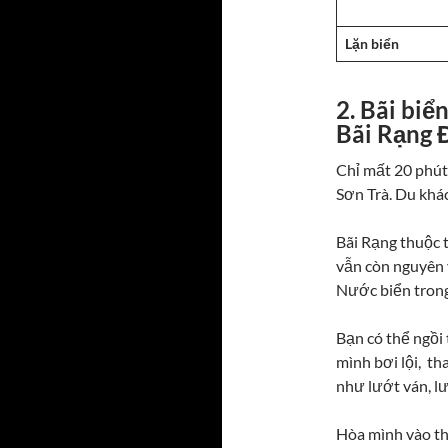
Lặn biển
2. Bãi biể
Bãi Rạng 
Chỉ mất 20 phút
Sơn Trà. Du khá
Bãi Rạng thuộc 
vẫn còn nguyên 
Nước biển trong
Bạn có thể ngồi
mình bơi lội, t
như lướt ván, l
Hòa mình vào thi