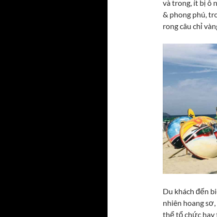
và trong, ít bị 
& phong phú, tro
rong câu chỉ vàn
Du khách đến bi
nhiên hoang sơ, 
thể tổ chức hay 