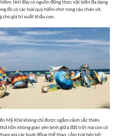
ô nhiễm. Nơi đây có nguồn động thực vật biển đa dạng
ng đó có các loài quý hiếm như rong câu chân vịt,
g cho giá trị xuất khẩu cao.
ển Mỹ Khê không chỉ được ngắm cảnh sắc thiên
thả hồn không gian yên bình giữa đất trời mà con có
tham gia các hoạt động thể thao, cắm trại bên bờ