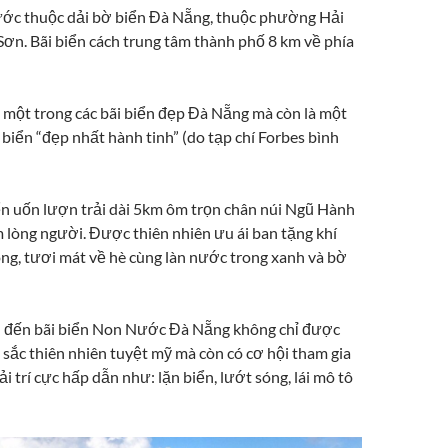
ước thuộc dải bờ biển Đà Nẵng, thuộc phường Hải
ơn. Bãi biển cách trung tâm thành phố 8 km về phía
à một trong các bãi biển đẹp Đà Nẵng mà còn là một
biển “đẹp nhất hành tinh” (do tạp chí Forbes bình
 uốn lượn trải dài 5km ôm trọn chân núi Ngũ Hành
 lòng người. Được thiên nhiên ưu ái ban tặng khí
ng, tươi mát về hè cùng làn nước trong xanh và bờ
h đến bãi biển Non Nước Đà Nẵng không chỉ được
sắc thiên nhiên tuyệt mỹ mà còn có cơ hội tham gia
ải trí cực hấp dẫn như: lặn biển, lướt sóng, lái mô tô