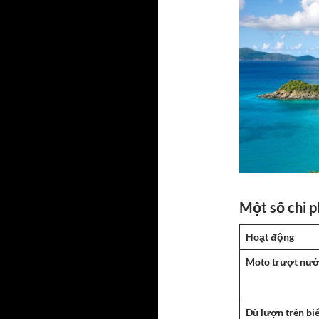
Một số chi p
Hoạt động
Moto trượt nư
Dù lượn trên bi