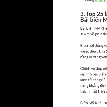
3. Top 25 
Bãi biển 
Bãi biển Mỹ Kh
10km về phía đô
Biển nổi tiếng v
vàng. Bên cạnh 
rừng dương xanh
Chính vẻ đẹp nê
sách “6 bãi biển
kinh tế hàng đầu
từng khẳng định
thích nhất trên t
Biển Mỹ Khê – m