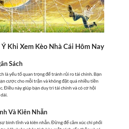
u Ý Khi Xem Kèo Nhà Cái Hôm Nay
gân Sách
h là yếu tố quan trọng để tránh rủi ro tài chính. Bạn
hạn cược cho mỗi trận và không đặt quá nhiều tiền
. Điều này giúp bạn duy trì tài chính và có cơ hội
 dài.
ĩnh Và Kiên Nhẫn
sự bình tĩnh và kiên nhẫn. Đừng để cảm xúc chi phối