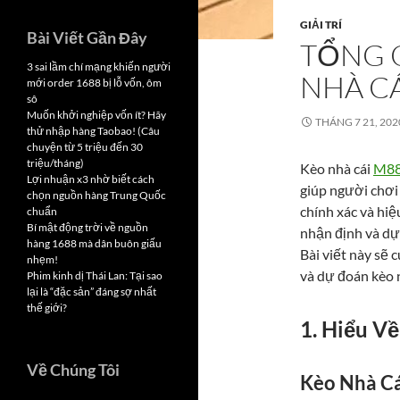
GIẢI TRÍ
Bài Viết Gần Đây
TỔNG 
3 sai lầm chí mạng khiến người
NHÀ CÁ
mới order 1688 bị lỗ vốn, ôm
sô
Muốn khởi nghiệp vốn ít? Hãy
THÁNG 7 21, 202
thử nhập hàng Taobao! (Câu
chuyện từ 5 triệu đến 30
triệu/tháng)
Kèo nhà cái
M8
Lợi nhuận x3 nhờ biết cách
giúp người chơi
chọn nguồn hàng Trung Quốc
chính xác và hiệ
chuẩn
Bí mật động trời về nguồn
nhận định và dự
hàng 1688 mà dân buôn giấu
Bài viết này sẽ 
nhẹm!
và dự đoán kèo 
Phim kinh dị Thái Lan: Tại sao
lại là “đặc sản” đáng sợ nhất
thế giới?
1. Hiểu V
Về Chúng Tôi
Kèo Nhà Cá