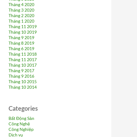
Tháng 4 2020
Tháng 3 2020
Tháng 2 2020
Tháng 1 2020
Tháng 11 2019
Tháng 10 2019
Tháng 9 2019
Tháng 8 2019
Tháng 6 2019
Tháng 11 2018
Tháng 11 2017
Tháng 10 2017
Tháng 9 2017
Tháng 9 2016
Tháng 10 2015
Tháng 10 2014
Categories
Bất Động Sản
Công Nghệ
Công Nghiệp
Dịch vụ