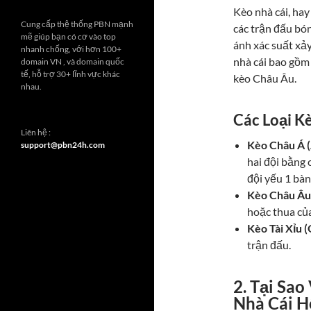
Kèo nhà cái, hay 
Cung cấp thệ thống PBN mạnh
các trận đấu bón
mẽ giúp bạn có cơ vào top
ánh xác suất xảy
nhanh chống, với hơn 100+
nhà cái bao gồm
domain VN , và domain quốc
tế, hỗ trợ 30+ lĩnh vực khác
kèo Châu Âu.
nhau.
Các Loại K
Liên hệ :
Kèo Châu Á (
support@pbn24h.com
hai đội bằng 
đội yếu 1 bàn
Kèo Châu Âu 
hoặc thua của
Kèo Tài Xỉu 
trận đấu.
2. Tại Sa
Nhà Cái H