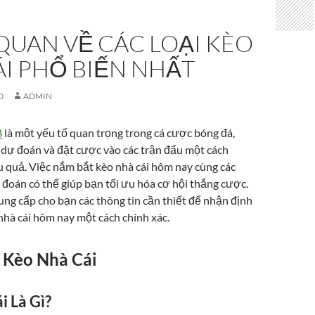
QUAN VỀ CÁC LOẠI KÈO
I PHỔ BIẾN NHẤT
0
ADMIN
8
là một yếu tố quan trọng trong cá cược bóng đá,
 dự đoán và đặt cược vào các trận đấu một cách
u quả. Việc nắm bắt kèo nhà cái hôm nay cùng các
 đoán có thể giúp bạn tối ưu hóa cơ hội thắng cược.
cung cấp cho bạn các thông tin cần thiết để nhận định
nhà cái hôm nay một cách chính xác.
ề Kèo Nhà Cái
i Là Gì?