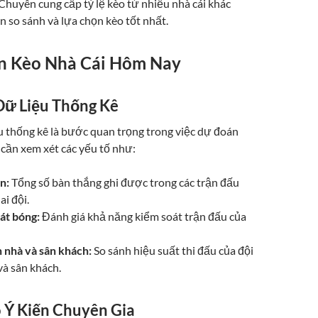
Chuyên cung cấp tỷ lệ kèo từ nhiều nhà cái khác
n so sánh và lựa chọn kèo tốt nhất.
n Kèo Nhà Cái Hôm Nay
Dữ Liệu Thống Kê
u thống kê là bước quan trọng trong việc dự đoán
 cần xem xét các yếu tố như:
n:
Tổng số bàn thắng ghi được trong các trận đấu
ai đội.
át bóng:
Đánh giá khả năng kiểm soát trận đấu của
 nhà và sân khách:
So sánh hiệu suất thi đấu của đội
và sân khách.
Ý Kiến Chuyên Gia