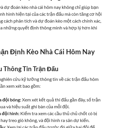
và dự đoán kèo nhà cái hôm nay không chỉ giúp bạn
h hình hiện tại của các trận đấu mà còn tăng cơ hội
g cách phân tích và dự đoán kèo một cách chính xác,
ra những quyết định thông minh và hợp lý hơn khi
hận Định Kèo Nhà Cái Hôm Nay
 Thông Tin Trận Đấu
 nghiên cứu kỹ lưỡng thông tin về các trận đấu hôm
 cần xem xét bao gồm:
 đội bóng:
Xem xét kết quả thi đấu gần đây, số trận
hua và hiệu suất ghi bàn của mỗi đội.
 đội hình:
Kiểm tra xem các cầu thủ chủ chốt có bị
ay treo giò không, và đội hình ra sân dự kiến.
ầu:
Xem lại các trận đấu trước đó giữa hai đội để