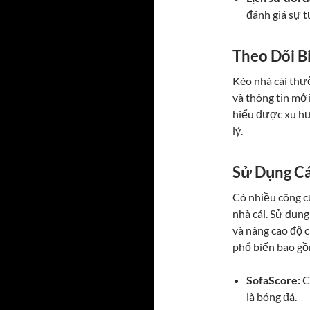
đánh giá sự 
Theo Dõi B
Kèo nhà cái thư
và thông tin mới
hiểu được xu hư
lý.
Sử Dụng Cá
Có nhiều công cụ
nhà cái. Sử dụng
và nâng cao độ c
phổ biến bao g
SofaScore:
C
là bóng đá.