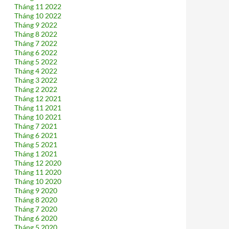
Tháng 11 2022
Tháng 10 2022
Tháng 9 2022
Tháng 8 2022
Tháng 7 2022
Tháng 6 2022
Tháng 5 2022
Tháng 4 2022
Tháng 3 2022
Tháng 2 2022
Tháng 12 2021
Tháng 11 2021
Tháng 10 2021
Tháng 7 2021
Tháng 6 2021
Tháng 5 2021
Tháng 1 2021
Tháng 12 2020
Tháng 11 2020
Tháng 10 2020
Tháng 9 2020
Tháng 8 2020
Tháng 7 2020
Tháng 6 2020
Tháng 5 2020