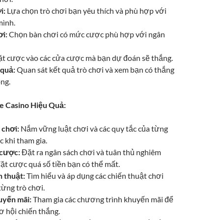
i:
Lựa chọn trò chơi bạn yêu thích và phù hợp với
mình.
i:
Chọn bàn chơi có mức cược phù hợp với ngân
t cược vào các cửa cược mà bạn dự đoán sẽ thắng.
 quả:
Quan sát kết quả trò chơi và xem bạn có thắng
ng.
e Casino Hiệu Quả:
 chơi:
Nắm vững luật chơi và các quy tắc của từng
c khi tham gia.
 cược:
Đặt ra ngân sách chơi và tuân thủ nghiêm
ặt cược quá số tiền bạn có thể mất.
n thuật:
Tìm hiểu và áp dụng các chiến thuật chơi
ừng trò chơi.
uyến mãi:
Tham gia các chương trình khuyến mãi để
ơ hội chiến thắng.