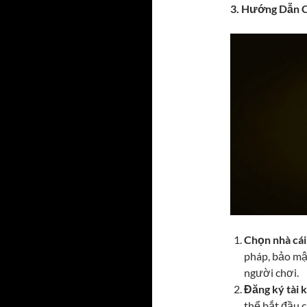
3. Hướng Dẫn C
Chọn nhà cái 
pháp, bảo mật
người chơi.
Đăng ký tài 
thể bắt đầu c