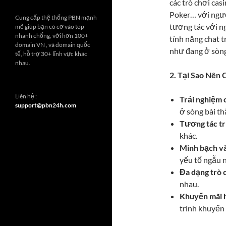
các trò chơi cas
Poker… với người
Cung cấp thệ thống PBN mạnh
tương tác với n
mẽ giúp bạn có cơ vào top
nhanh chống, với hơn 100+
tính năng chat t
domain VN , và domain quốc
như đang ở sòng
tế, hỗ trợ 30+ lĩnh vực khác
nhau.
2. Tại Sao Nên 
Liên hệ :
Trải nghiệm 
support@pbn24h.com
ở sòng bài th
Tương tác tr
khác.
Minh bạch và
yếu tố ngẫu 
Đa dạng trò 
nhau.
Khuyến mãi 
trình khuyến 