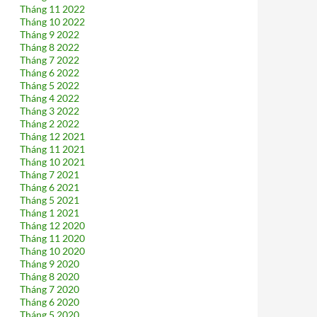
Tháng 11 2022
Tháng 10 2022
Tháng 9 2022
Tháng 8 2022
Tháng 7 2022
Tháng 6 2022
Tháng 5 2022
Tháng 4 2022
Tháng 3 2022
Tháng 2 2022
Tháng 12 2021
Tháng 11 2021
Tháng 10 2021
Tháng 7 2021
Tháng 6 2021
Tháng 5 2021
Tháng 1 2021
Tháng 12 2020
Tháng 11 2020
Tháng 10 2020
Tháng 9 2020
Tháng 8 2020
Tháng 7 2020
Tháng 6 2020
Tháng 5 2020