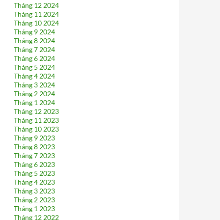
Tháng 12 2024
Tháng 11 2024
Tháng 10 2024
Tháng 9 2024
Tháng 8 2024
Tháng 7 2024
Tháng 6 2024
Tháng 5 2024
Tháng 4 2024
Tháng 3 2024
Tháng 2 2024
Tháng 1 2024
Tháng 12 2023
Tháng 11 2023
Tháng 10 2023
Tháng 9 2023
Tháng 8 2023
Tháng 7 2023
Tháng 6 2023
Tháng 5 2023
Tháng 4 2023
Tháng 3 2023
Tháng 2 2023
Tháng 1 2023
Tháng 12 2022