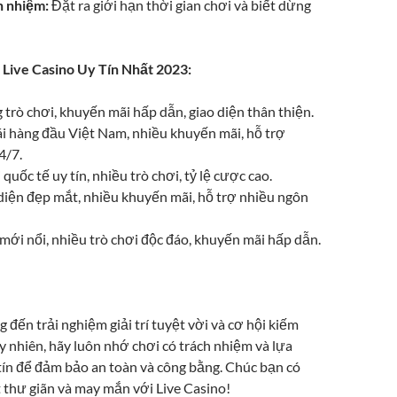
h nhiệm:
Đặt ra giới hạn thời gian chơi và biết dừng
i Live Casino Uy Tín Nhất 2023:
trò chơi, khuyến mãi hấp dẫn, giao diện thân thiện.
i hàng đầu Việt Nam, nhiều khuyến mãi, hỗ trợ
4/7.
quốc tế uy tín, nhiều trò chơi, tỷ lệ cược cao.
diện đẹp mắt, nhiều khuyến mãi, hỗ trợ nhiều ngôn
mới nổi, nhiều trò chơi độc đáo, khuyến mãi hấp dẫn.
 đến trải nghiệm giải trí tuyệt vời và cơ hội kiếm
y nhiên, hãy luôn nhớ chơi có trách nhiệm và lựa
 tín để đảm bảo an toàn và công bằng. Chúc bạn có
 thư giãn và may mắn với Live Casino!