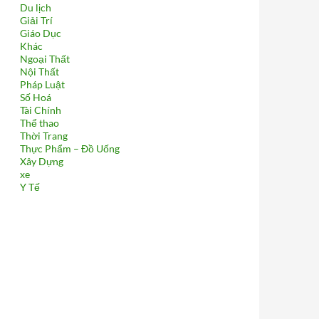
Du lịch
Giải Trí
Giáo Dục
Khác
Ngoại Thất
Nội Thất
Pháp Luật
Số Hoá
Tài Chính
Thể thao
Thời Trang
Thực Phẩm – Đồ Uống
Xây Dựng
xe
Y Tế