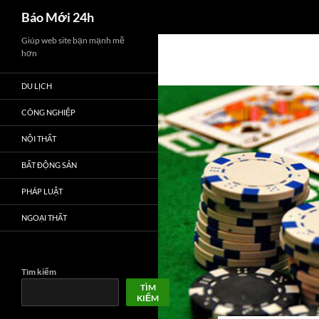
Tìm
Báo Mới 24h
kiếm
Chuyển
Giúp web site bạn mạnh mẽ
hơn
đến
nội
DU LỊCH
dung
CÔNG NGHIỆP
NỘI THẤT
BẤT ĐỘNG SẢN
PHÁP LUẬT
NGOẠI THẤT
Tìm kiếm
TÌM
KIẾM