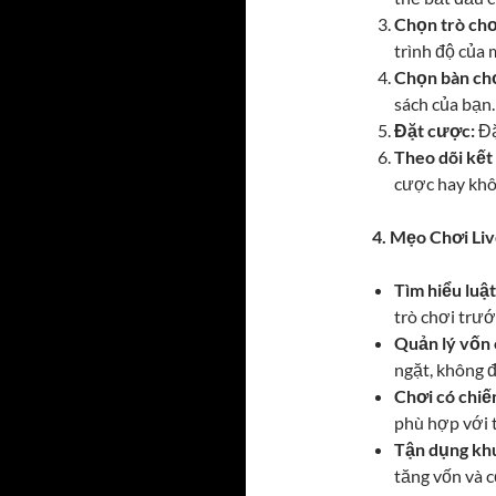
Chọn trò chơ
trình độ của 
Chọn bàn chơ
sách của bạn.
Đặt cược:
Đặ
Theo dõi kết
cược hay khô
4. Mẹo Chơi Liv
Tìm hiểu luật
trò chơi trướ
Quản lý vốn
ngặt, không đ
Chơi có chiế
phù hợp với t
Tận dụng kh
tăng vốn và c