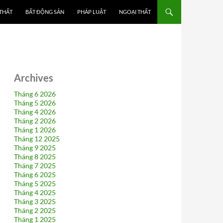
 THẤT
BẤT ĐỘNG SẢN
PHÁP LUẬT
NGOẠI THẤT
Archives
Tháng 6 2026
Tháng 5 2026
Tháng 4 2026
Tháng 2 2026
Tháng 1 2026
Tháng 12 2025
Tháng 9 2025
Tháng 8 2025
Tháng 7 2025
Tháng 6 2025
Tháng 5 2025
Tháng 4 2025
Tháng 3 2025
Tháng 2 2025
Tháng 1 2025