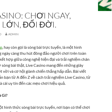
ASINO: CHƠI NGAY,
LỚN, ĐỔI ĐỜI.
0
ADMIN
ip
, hay còn gọi là sòng bài trực tuyến, là một hình
ng ngày càng thu hút đông đảo người chơi trên toàn
 kết hợp giữa công nghệ hiện đại và trải nghiệm chân
 sòng bài thật, Live Casino mang đến những giây
yệt vời và cơ hội giành chiến thắng hấp dẫn. Bài viết
n bạn từ A đến Z về cách trải nghiệm Live Casino, từ
à cái uy tín đến các mẹo chơi hiệu quả.
à Gì?
ột hình thức sòng bài trực tuyến, nơi bạn có thể chơi