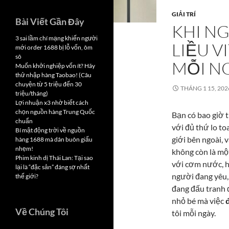
GIẢI TRÍ
Bài Viết Gần Đây
KHI NG
3 sai lầm chí mạng khiến người
LIỀU 
mới order 1688 bị lỗ vốn, ôm
sô
MỖI NG
Muốn khởi nghiệp vốn ít? Hãy
thử nhập hàng Taobao! (Câu
chuyện từ 5 triệu đến 30
THÁNG 1 15, 202
triệu/tháng)
Lợi nhuận x3 nhờ biết cách
chọn nguồn hàng Trung Quốc
Bạn có bao giờ 
chuẩn
với đủ thứ lo to
Bí mật động trời về nguồn
giới bên ngoài, 
hàng 1688 mà dân buôn giấu
nhẹm!
không còn là mộ
Phim kinh dị Thái Lan: Tại sao
với cơm nước, h
lại là “đặc sản” đáng sợ nhất
người đang yêu,
thế giới?
đang đấu tranh đ
nhỏ bé mà việc
Về Chúng Tôi
tôi mỗi ngày.