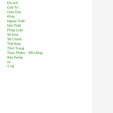
Du lịch
Giải Trí
Giáo Dục
Khác
Ngoại Thất
Nội Thất
Pháp Luật
Số Hoá
Tài Chính
Thể thao
Thời Trang
Thực Phẩm – Đồ Uống
Xây Dựng
xe
Y Tế