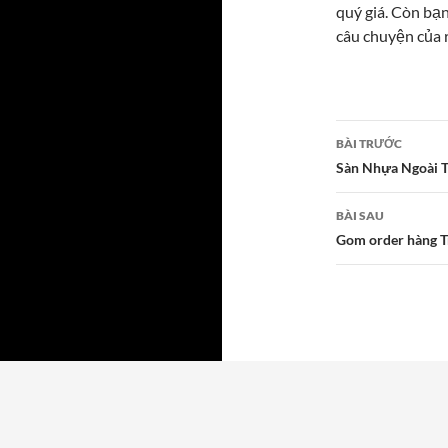
quý giá. Còn bạn
câu chuyện của 
Điều
BÀI TRƯỚC
hướng
Sàn Nhựa Ngoài T
bài
BÀI SAU
viết
Gom order hàng Tr
Tự hào được phát triển từ WordPress