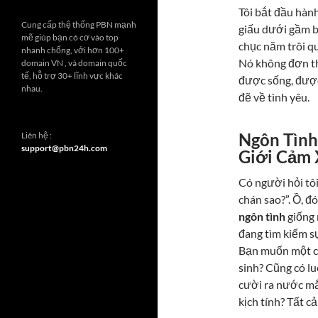
Tôi bắt đầu hành
Cung cấp thệ thống PBN mạnh
giấu dưới gầm b
mẽ giúp bạn có cơ vào top
chục năm trôi qu
nhanh chống, với hơn 100+
Nó không đơn thu
domain VN , và domain quốc
tế, hỗ trợ 30+ lĩnh vực khác
được sống, đượ
nhau.
đẽ về tình yêu.
Ngôn Tình
Liên hệ :
support@pbn24h.com
Giới Cảm 
Có người hỏi tô
chán sao?”. Ồ, đ
ngôn tình
giống 
đang tìm kiếm s
Bạn muốn một câ
sinh? Cũng có l
cười ra nước mắ
kịch tính? Tất cả