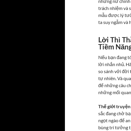
những nữ chính 
trách nhiệm và s
mẫu được lý tưở
ta suy ngẫm và h
Lời Thì T
Tiềm Năn
Nếu bạn đang tò 
lời nhắn nhủ. Hã
so sánh với đời
tự nhiên. Và qu
để những câu ch
những mối quan 
Thế giới truyện
sắc đang chờ bạ
ngọt ngào để an 
bùng trí tưởng t