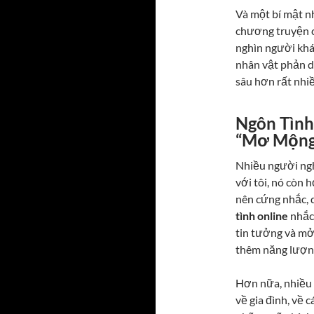
Và một bí mật n
chương truyện c
nghìn người khá
nhân vật phản d
sâu hơn rất nhiề
Ngôn Tình
“Mơ Mộng
Nhiều người ngh
với tôi, nó còn 
nên cứng nhắc, 
tình online
nhắc 
tin tưởng và mở 
thêm năng lượng
Hơn nữa, nhiều 
về gia đình, về 