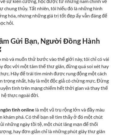
về sự kiên cường, học được từ những nam chính về
ự chung thủy. Tất nhiên, tôi hiểu đó là những hình
ng hóa, nhưng những giá trị tốt đẹp ấy vẫn đáng để
ọc hỏi.
hầm Gửi Bạn, Người Đồng Hành
g
mò và muốn thử bước vào thế giới này, tôi chỉ có vài
y đọc với một tâm thế thư giãn, đừng quá soi xét hay
 thực. Hãy để trái tim mình được rung động một cách
an trọng nhất, hãy là một độc giả có chừng mực. Đừng
uyện tình trên mạng chiếm hết thời gian và thay thế
hệ thực ngoài đời.
 ngôn tình online
là một vũ trụ rộng lớn và đầy màu
n khám phá. Có thể bạn sẽ tìm thấy ở đó một chút
ủi những ngày tồi tệ, một chút lãng mạn để thổi
ượng, hay đơn giản chỉ là những phút giây thư giãn