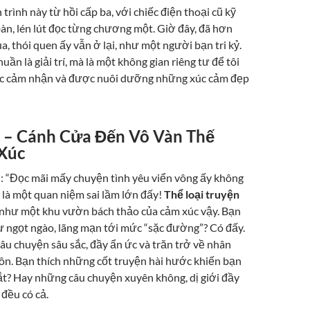
 trình này từ hồi cấp ba, với chiếc điện thoại cũ kỹ
àn, lén lút đọc từng chương một. Giờ đây, đã hơn
a, thói quen ấy vẫn ở lại, như một người bạn tri kỷ.
ần là giải trí, mà là một không gian riêng tư để tôi
c cảm nhận và được nuôi dưỡng những xúc cảm đẹp
 – Cánh Cửa Đến Vô Vàn Thế
Xúc
i: “Đọc mãi mấy chuyện tình yêu viển vông ấy không
ó là một quan niệm sai lầm lớn đấy!
Thể loại truyện
như một khu vườn bách thảo của cảm xúc vậy. Bạn
ự ngọt ngào, lãng mạn tới mức “sặc đường”? Có đấy.
u chuyện sâu sắc, đầy ẩn ức và trăn trở về nhân
uôn. Bạn thích những cốt truyện hài hước khiến bạn
t? Hay những câu chuyện xuyên không, dị giới đầy
 đều có cả.