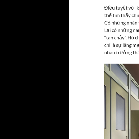
Điều tuyệt vời 
thể tìm thấy ch
Có những nhân 
Lại có những na
“tan chảy”. Họ c
chỉ là sự lãng m
nhau trưởng th