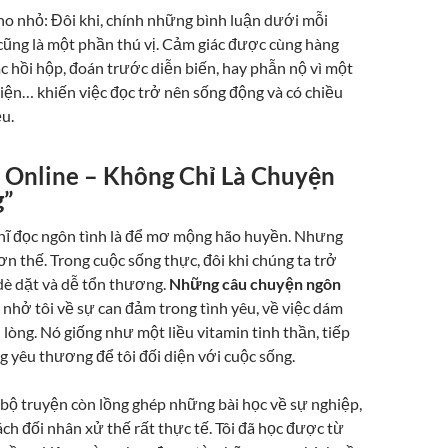
ho nhỏ: Đôi khi, chính những bình luận dưới mỗi
ũng là một phần thú vị. Cảm giác được cùng hàng
c hồi hộp, đoán trước diễn biến, hay phẫn nộ vì một
iện… khiến việc đọc trở nên sống động và có chiều
u.
 Online – Không Chỉ Là Chuyện
”
ĩ đọc ngôn tình là để mơ mộng hão huyền. Nhưng
hơn thế. Trong cuộc sống thực, đôi khi chúng ta trở
dè dặt và dễ tổn thương.
Những câu chuyện ngôn
nhở tôi về sự can đảm trong tình yêu, về việc dám
lòng. Nó giống như một liều vitamin tinh thần, tiếp
 yêu thương để tôi đối diện với cuộc sống.
bộ truyện còn lồng ghép những bài học về sự nghiệp,
cách đối nhân xử thế rất thực tế. Tôi đã học được từ