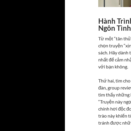
Hành Trìn
Ngôn Tình
Từ một “tân thủ” 
chọn truyện “xịn
sách. Hãy dành t
nhất để cảm nhậ
với bạn không.
Thứ hai, tìm cho
đàn, group revie
tìm thấy những b
“Truyện này ngọ
chính hơi độc đo
trào này khiến 
tránh được nhữn