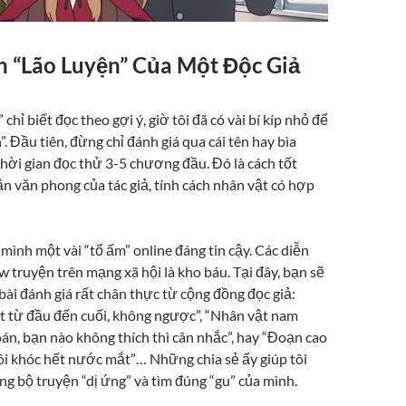
h “Lão Luyện” Của Một Độc Giả
chỉ biết đọc theo gợi ý, giờ tôi đã có vài bí kíp nhỏ để
”. Đầu tiên, đừng chỉ đánh giá qua cái tên hay bìa
hời gian đọc thử 3-5 chương đầu. Đó là cách tốt
n văn phong của tác giả, tính cách nhân vật có hợp
 mình một vài “tổ ấm” online đáng tin cậy. Các diễn
w truyện trên mạng xã hội là kho báu. Tại đây, bạn sẽ
ài đánh giá rất chân thực từ cộng đồng đọc giả:
t từ đầu đến cuối, không ngược”, “Nhân vật nam
án, bạn nào không thích thì cân nhắc”, hay “Đoạn cao
tôi khóc hết nước mắt”… Những chia sẻ ấy giúp tôi
g bộ truyện “dị ứng” và tìm đúng “gu” của mình.