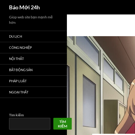
Tìm
Báo Mới 24h
kiếm
Chuyển
Giúp web site bạn mạnh mẽ
hơn
đến
nội
DU LỊCH
dung
CÔNG NGHIỆP
NỘI THẤT
BẤT ĐỘNG SẢN
PHÁP LUẬT
NGOẠI THẤT
Tìm kiếm
TÌM
KIẾM