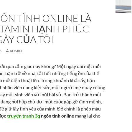
ÔN TÌNH ONLINE LÀ
VITAMIN HẠNH PHÚC
ÀY CỦA TÔI
6
ADMIN
trải qua cảm giác này không? Một ngày dài mệt mỏi
an, bạn trở về nhà, tắt hết những tiếng ồn của thế
và mở điện thoại lên. Trong khoảnh khắc ấy, bạn
t nhân viên đang kiệt sức, một người mẹ quay cuồng
ay một sinh viên với núi bài vở. Bạn trở thành một
 đang hồi hộp chờ đợi một cuộc gặp gỡ định mệnh,
ể giữ lấy tình yêu của mình. Đó chính là phép màu
đọc
truyện tranh 3q
ngôn tình online
mang lại cho