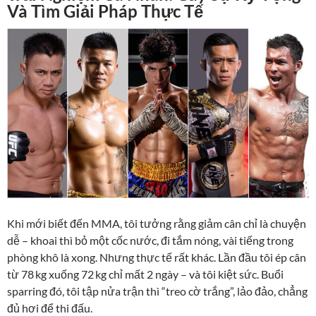
Và Tìm Giải Pháp Thực Tế
Khi mới biết đến MMA, tôi tưởng rằng giảm cân chỉ là chuyện
dễ – khoai thì bỏ một cốc nước, đi tắm nóng, vài tiếng trong
phòng khô là xong. Nhưng thực tế rất khác. Lần đầu tôi ép cân
từ 78 kg xuống 72 kg chỉ mất 2 ngày – và tôi kiệt sức. Buổi
sparring đó, tôi tập nửa trận thì “treo cờ trắng”, lảo đảo, chẳng
đủ hơi để thi đấu.