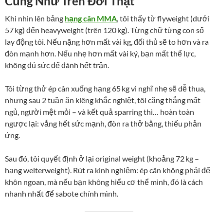
Cũng Như Trên Đời Thật
Khi nhìn lên bảng
hạng cân MMA
, tôi thấy từ flyweight (dưới
57 kg) đến heavyweight (trên 120 kg). Từng chữ từng con số
lay động tôi. Nếu nặng hơn mất vài kg, đối thủ sẽ to hơn và ra
đòn mạnh hơn. Nếu nhẹ hơn mất vài ký, bạn mất thể lực,
không đủ sức để đánh hết trận.
Tôi từng thử ép cân xuống hạng 65 kg vì nghĩ nhẹ sẽ dễ thua,
nhưng sau 2 tuần ăn kiêng khắc nghiệt, tôi căng thẳng mất
ngủ, người mệt mỏi – và kết quả sparring thì… hoàn toàn
ngược lại: vắng hết sức mạnh, đòn ra thở bằng, thiếu phản
ứng.
Sau đó, tôi quyết định ở lại original weight (khoảng 72 kg –
hạng welterweight). Rút ra kinh nghiệm: ép cân không phải để
khôn ngoan, mà nếu bạn không hiểu cơ thể mình, đó là cách
nhanh nhất để sabote chính mình.