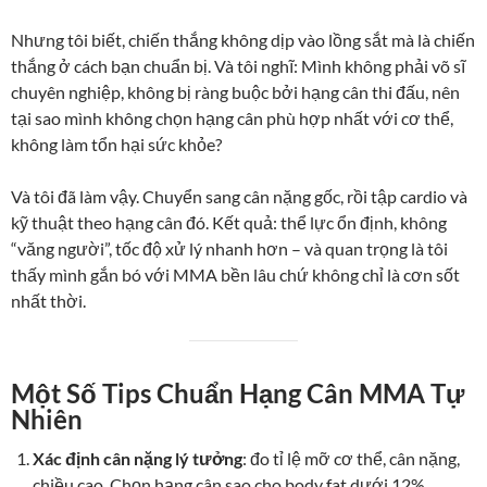
Nhưng tôi biết, chiến thắng không dịp vào lồng sắt mà là chiến
thắng ở cách bạn chuẩn bị. Và tôi nghĩ: Mình không phải võ sĩ
chuyên nghiệp, không bị ràng buộc bởi hạng cân thi đấu, nên
tại sao mình không chọn hạng cân phù hợp nhất với cơ thể,
không làm tổn hại sức khỏe?
Và tôi đã làm vậy. Chuyển sang cân nặng gốc, rồi tập cardio và
kỹ thuật theo hạng cân đó. Kết quả: thể lực ổn định, không
“văng người”, tốc độ xử lý nhanh hơn – và quan trọng là tôi
thấy mình gắn bó với MMA bền lâu chứ không chỉ là cơn sốt
nhất thời.
Một Số Tips Chuẩn Hạng Cân MMA Tự
Nhiên
Xác định cân nặng lý tưởng
: đo tỉ lệ mỡ cơ thể, cân nặng,
chiều cao. Chọn hạng cân sao cho body fat dưới 12%