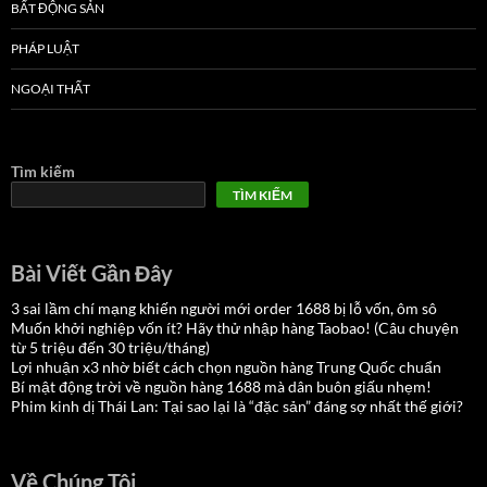
BẤT ĐỘNG SẢN
PHÁP LUẬT
NGOẠI THẤT
Tìm kiếm
TÌM KIẾM
Bài Viết Gần Đây
3 sai lầm chí mạng khiến người mới order 1688 bị lỗ vốn, ôm sô
Muốn khởi nghiệp vốn ít? Hãy thử nhập hàng Taobao! (Câu chuyện
từ 5 triệu đến 30 triệu/tháng)
Lợi nhuận x3 nhờ biết cách chọn nguồn hàng Trung Quốc chuẩn
Bí mật động trời về nguồn hàng 1688 mà dân buôn giấu nhẹm!
Phim kinh dị Thái Lan: Tại sao lại là “đặc sản” đáng sợ nhất thế giới?
Về Chúng Tôi