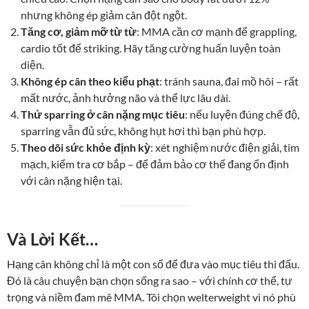
nhưng không ép giảm cân đột ngột.
Tăng cơ, giảm mỡ từ từ
: MMA cần cơ mạnh để grappling,
cardio tốt để striking. Hãy tăng cường huấn luyện toàn
diện.
Không ép cân theo kiểu phạt
: tránh sauna, đai mồ hôi – rất
mất nước, ảnh hưởng não và thể lực lâu dài.
Thử sparring ở cân nặng mục tiêu
: nếu luyện đúng chế độ,
sparring vẫn đủ sức, không hụt hơi thì bạn phù hợp.
Theo dõi sức khỏe định kỳ
: xét nghiệm nước điện giải, tim
mạch, kiểm tra cơ bắp – để đảm bảo cơ thể đang ổn định
với cân nặng hiện tại.
Và Lời Kết…
Hạng cân không chỉ là một con số để đưa vào mục tiêu thi đấu.
Đó là câu chuyện bạn chọn sống ra sao – với chính cơ thể, tự
trọng và niềm đam mê MMA. Tôi chọn welterweight vì nó phù