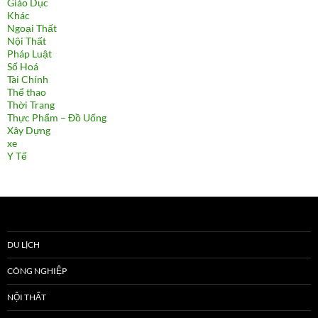
Giáo Dục
Khác
Ngoại Thất
Nội Thất
Pháp Luật
Số Hoá
Tài Chính
Thể thao
Thời Trang
Thực Phẩm – Đồ Uống
Xây Dựng
xe
Y Tế
DU LỊCH
CÔNG NGHIỆP
NỘI THẤT