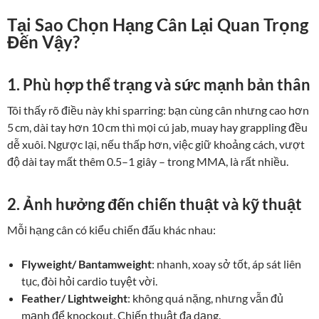
Tại Sao Chọn Hạng Cân Lại Quan Trọng
Đến Vậy?
1. Phù hợp thể trạng và sức mạnh bản thân
Tôi thấy rõ điều này khi sparring: bạn cùng cân nhưng cao hơn
5 cm, dài tay hơn 10 cm thì mọi cú jab, muay hay grappling đều
dễ xuôi. Ngược lại, nếu thấp hơn, việc giữ khoảng cách, vượt
độ dài tay mất thêm 0.5–1 giây – trong MMA, là rất nhiều.
2. Ảnh hưởng đến chiến thuật và kỹ thuật
Mỗi hạng cân có kiểu chiến đấu khác nhau:
Flyweight/ Bantamweight
: nhanh, xoay sở tốt, áp sát liên
tục, đòi hỏi cardio tuyệt vời.
Feather/ Lightweight
: không quá nặng, nhưng vẫn đủ
mạnh để knockout. Chiến thuật đa dạng.