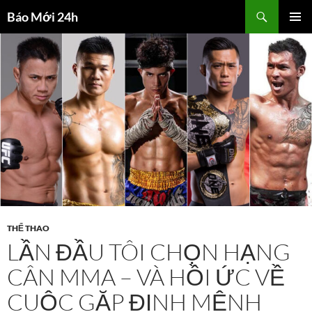
Chuyển
Tìm
Báo Mới 24h
đến
kiếm
TRÌNH
nội
ĐƠN CƠ
dung
SỞ
THỂ THAO
LẦN ĐẦU TÔI CHỌN HẠNG
CÂN MMA – VÀ HỒI ỨC VỀ
CUỘC GẶP ĐỊNH MỆNH