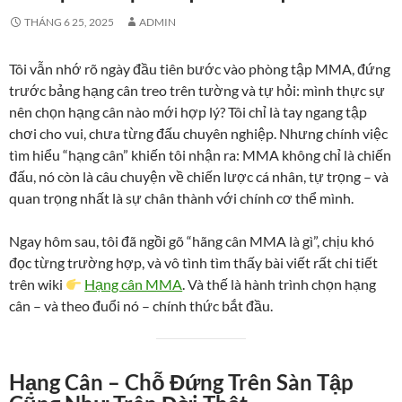
THÁNG 6 25, 2025
ADMIN
Tôi vẫn nhớ rõ ngày đầu tiên bước vào phòng tập MMA, đứng
trước bảng hạng cân treo trên tường và tự hỏi: mình thực sự
nên chọn hạng cân nào mới hợp lý? Tôi chỉ là tay ngang tập
chơi cho vui, chưa từng đấu chuyên nghiệp. Nhưng chính việc
tìm hiểu “hạng cân” khiến tôi nhận ra: MMA không chỉ là chiến
đấu, nó còn là câu chuyện về chiến lược cá nhân, tự trọng – và
quan trọng nhất là sự chân thành với chính cơ thể mình.
Ngay hôm sau, tôi đã ngồi gõ “hãng cân MMA là gì”, chịu khó
đọc từng trường hợp, và vô tình tìm thấy bài viết rất chi tiết
trên wiki
Hạng cân MMA
. Và thế là hành trình chọn hạng
cân – và theo đuổi nó – chính thức bắt đầu.
Hạng Cân – Chỗ Đứng Trên Sàn Tập