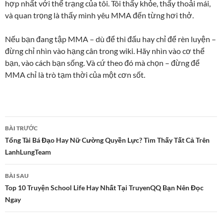
hợp nhất với thể trạng của tôi. Tôi thấy khỏe, thấy thoải mái,
và quan trọng là thấy mình yêu MMA đến từng hơi thở.
Nếu bạn đang tập MMA – dù để thi đấu hay chỉ để rèn luyện –
đừng chỉ nhìn vào hạng cân trong wiki. Hãy nhìn vào cơ thể
bạn, vào cách bạn sống. Và cứ theo đó mà chọn – đừng để
MMA chỉ là trò tạm thời của một cơn sốt.
Điều
BÀI TRƯỚC
hướng
Tổng Tài Bá Đạo Hay Nữ Cường Quyền Lực? Tìm Thấy Tất Cả Trên
LanhLungTeam
bài
viết
BÀI SAU
Top 10 Truyện School Life Hay Nhất Tại TruyenQQ Bạn Nên Đọc
Ngay