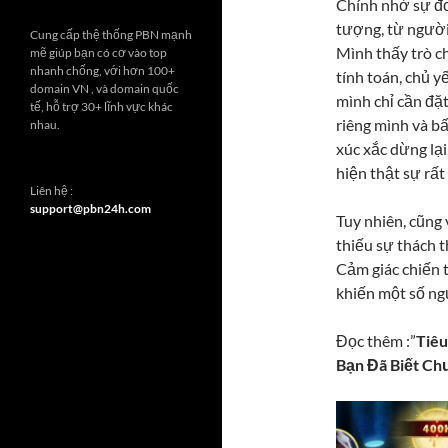
Chính nhờ sự đơ
tượng, từ người
Cung cấp thệ thống PBN mạnh
Mình thấy trò c
mẽ giúp bạn có cơ vào top
nhanh chống, với hơn 100+
tính toán, chủ y
domain VN , và domain quốc
mình chỉ cần đặ
tế, hỗ trợ 30+ lĩnh vực khác
riêng mình và bấ
nhau.
xúc xắc dừng lại
hiện thật sự rất 
Liên hệ :
support@pbn24h.com
Tuy nhiên, cũng 
thiếu sự thách t
Cảm giác chiến 
khiến một số ng
Đọc thêm :”
Tiêu
Bạn Đã Biết Ch