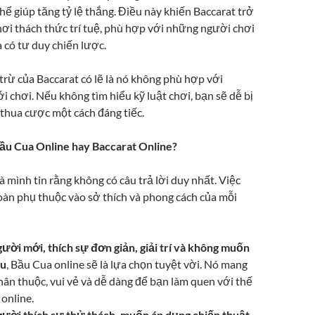
hể giúp tăng tỷ lệ thắng. Điều này khiến Baccarat trở
hơi thách thức trí tuệ, phù hợp với những người chơi
à có tư duy chiến lược.
trừ của Baccarat có lẽ là nó không phù hợp với
 chơi. Nếu không tìm hiểu kỹ luật chơi, bạn sẽ dễ bị
ể thua cược một cách đáng tiếc.
ầu Cua Online hay Baccarat Online?
à mình tin rằng không có câu trả lời duy nhất. Việc
oàn phụ thuộc vào sở thích và phong cách của mỗi
gười mới, thích sự đơn giản, giải trí và không muốn
ều
, Bầu Cua online sẽ là lựa chọn tuyệt vời. Nó mang
thân thuộc, vui vẻ và dễ dàng để bạn làm quen với thế
 online.
gười thích sự thử thách, muốn áp dụng chiến thuật