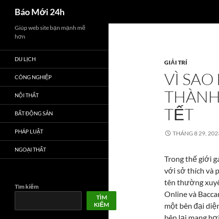
Tìm
Báo Mới 24h
kiếm
Chuyển
Giúp web site bạn mạnh mẽ
hơn
đến
nội
DU LỊCH
GIẢI TRÍ
dung
VÌ SAO
CÔNG NGHIỆP
THÀNH 
NỘI THẤT
TẾT
BẤT ĐỘNG SẢN
PHÁP LUẬT
THÁNG 8 29, 202
NGOẠI THẤT
Trong thế giới g
với sở thích và 
tên thường xuyê
Tìm kiếm
Online và Baccar
TÌM
KIẾM
một bên đại diệ
bên lại mang hơ