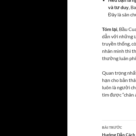
và tư duy
, B
Đây là sân ch
Tóm lại
, Bầu Cu
dẫn với những ư
truyền thống, cò
nhân mình thì th
thường luân phiê
Quan trọng nhất,
hạn cho bản thân
luôn là người c
tìm được “chân á
Điều
BÀI TRƯỚC
hướng
Hướng Dẫn Cách 