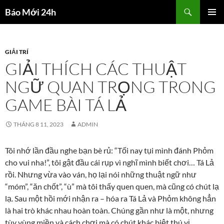
Chuyển
Tìm
Báo Mới 24h
đến
kiếm
TRÌNH
nội
ĐƠN CƠ
dung
SỞ
GIẢI TRÍ
GIẢI THÍCH CÁC THUẬT
NGỮ QUAN TRỌNG TRONG
GAME BÀI TÁ LẢ
THÁNG 8 11, 2023
ADMIN
Tôi nhớ lần đầu nghe bạn bè rủ: “Tối nay tụi mình đánh Phỏm
cho vui nha!”, tôi gật đầu cái rụp vì nghĩ mình biết chơi… Tá Lả
rồi. Nhưng vừa vào ván, họ lại nói những thuật ngữ như
“móm”, “ăn chốt”, “ù” mà tôi thấy quen quen, mà cũng có chút lạ
lạ. Sau một hồi mới nhận ra – hóa ra Tá Lả và Phỏm không hẳn
là hai trò khác nhau hoàn toàn. Chúng gần như là một, nhưng
tùy vùng miền và cách chơi mà có chút khác biệt thú vị.