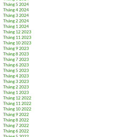
Tháng 5 2024
Tháng 4 2024
Tháng 3 2024
Tháng 2 2024
Tháng 1 2024
Tháng 12 2023
Tháng 11 2023
Tháng 10 2023
Tháng 9 2023
Tháng 8 2023
Tháng 7 2023
Tháng 6 2023
Tháng 5 2023
Tháng 4 2023
Tháng 3 2023
Tháng 2 2023
Tháng 1 2023
Tháng 12 2022
Tháng 11 2022
Tháng 10 2022
Tháng 9 2022
Tháng 8 2022
Tháng 7 2022
Tháng 6 2022
Tháng 5 2022