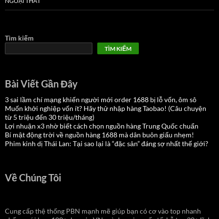
NGOẠI THẤT
Tìm kiếm
TÌM KIẾM
Bài Viết Gần Đây
3 sai lầm chí mạng khiến người mới order 1688 bị lỗ vốn, ôm sô
Muốn khởi nghiệp vốn ít? Hãy thử nhập hàng Taobao! (Câu chuyện
từ 5 triệu đến 30 triệu/tháng)
Lợi nhuận x3 nhờ biết cách chọn nguồn hàng Trung Quốc chuẩn
Bí mật động trời về nguồn hàng 1688 mà dân buôn giấu nhẹm!
Phim kinh dị Thái Lan: Tại sao lại là “đặc sản” đáng sợ nhất thế giới?
Về Chúng Tôi
Cung cấp thệ thống PBN mạnh mẽ giúp bạn có cơ vào top nhanh