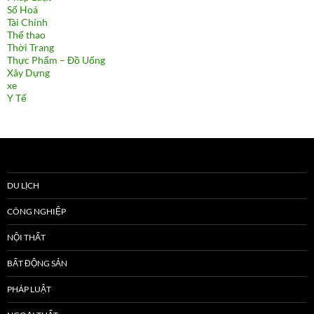
Số Hoá
Tài Chính
Thể thao
Thời Trang
Thực Phẩm – Đồ Uống
Xây Dựng
xe
Y Tế
DU LỊCH
CÔNG NGHIỆP
NỘI THẤT
BẤT ĐỘNG SẢN
PHÁP LUẬT