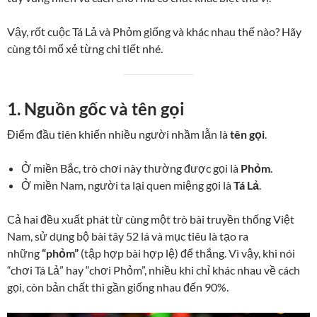
Vậy, rốt cuộc Tá Lả và Phỏm giống và khác nhau thế nào? Hãy
cùng tôi mổ xẻ từng chi tiết nhé.
1. Nguồn gốc và tên gọi
Điểm đầu tiên khiến nhiều người nhầm lẫn là
tên gọi
.
Ở miền Bắc, trò chơi này thường được gọi là
Phỏm
.
Ở miền Nam, người ta lại quen miệng gọi là
Tá Lả
.
Cả hai đều xuất phát từ cùng một trò bài truyền thống Việt
Nam, sử dụng bộ bài tây 52 lá và mục tiêu là tạo ra
những
“phỏm”
(tập hợp bài hợp lệ) để thắng. Vì vậy, khi nói
“chơi Tá Lả” hay “chơi Phỏm”, nhiều khi chỉ khác nhau về cách
gọi, còn bản chất thì gần giống nhau đến 90%.