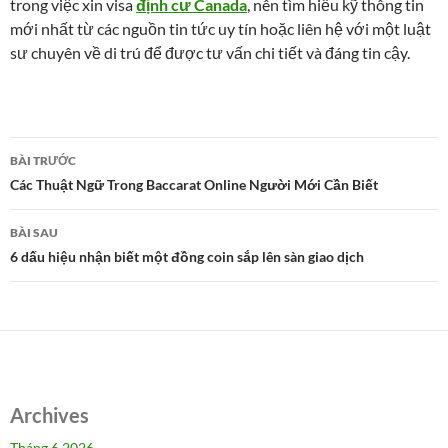
trong việc xin visa
định cư Canada
, nên tìm hiểu kỹ thông tin
mới nhất từ các nguồn tin tức uy tín hoặc liên hệ với một luật
sư chuyên về di trú để được tư vấn chi tiết và đáng tin cậy.
Điều
BÀI TRƯỚC
hướng
Các Thuật Ngữ Trong Baccarat Online Người Mới Cần Biết
bài
BÀI SAU
viết
6 dấu hiệu nhận biết một đồng coin sắp lên sàn giao dịch
Archives
Tháng 6 2026