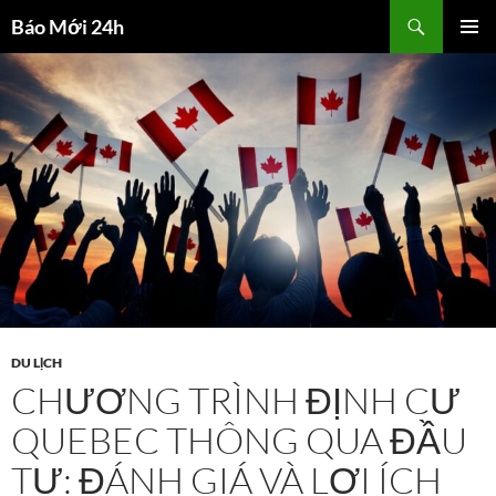
Chuyển
Tìm
Báo Mới 24h
đến
kiếm
TRÌNH
nội
ĐƠN CƠ
dung
SỞ
DU LỊCH
CHƯƠNG TRÌNH ĐỊNH CƯ
QUEBEC THÔNG QUA ĐẦU
TƯ: ĐÁNH GIÁ VÀ LỢI ÍCH