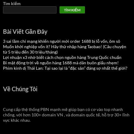
Tìm kiếm
TÌM KIẾM
Bài Viết Gần Đây
3 sai lầm chí mạng khiến người mới order 1688 bị lỗ vốn, ôm sô
Muốn khởi nghiệp vốn ít? Hãy thử nhập hàng Taobao! (Câu chuyện
từ 5 triệu đến 30 triệu/tháng)
Lợi nhuận x3 nhờ biết cách chọn nguồn hàng Trung Quốc chuẩn
Bí mật động trời về nguồn hàng 1688 mà dân buôn giấu nhẹm!
Phim kinh dị Thái Lan: Tại sao lại là “đặc sản” đáng sợ nhất thế giới?
Về Chúng Tôi
Cung cấp thệ thống PBN mạnh mẽ giúp bạn có cơ vào top nhanh
chống, với hơn 100+ domain VN , và domain quốc tế, hỗ trợ 30+ lĩnh
vực khác nhau.