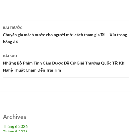
Điều
BÀI TRƯỚC
hướng
Chuyên gia mách nước cho người mới cách tham gia Tài – Xỉu trong
bóng đá
bài
viết
BÀI SAU
Những Bộ Phim Tình Cảm Được Đề Cử Giải Thưởng Quốc Tế: Khi
Nghệ Thuật Chạm Đến Trái Tim
Archives
Tháng 6 2026
Tháng 5 2026