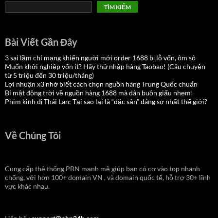
TÌM KIẾM
Bài Viết Gần Đây
3 sai lầm chí mạng khiến người mới order 1688 bị lỗ vốn, ôm sô
Muốn khởi nghiệp vốn ít? Hãy thử nhập hàng Taobao! (Câu chuyện
từ 5 triệu đến 30 triệu/tháng)
Lợi nhuận x3 nhờ biết cách chọn nguồn hàng Trung Quốc chuẩn
Bí mật động trời về nguồn hàng 1688 mà dân buôn giấu nhẹm!
Phim kinh dị Thái Lan: Tại sao lại là “đặc sản” đáng sợ nhất thế giới?
Về Chúng Tôi
Cung cấp thệ thống PBN mạnh mẽ giúp bạn có cơ vào top nhanh
chống, với hơn 100+ domain VN , và domain quốc tế, hỗ trợ 30+ lĩnh
vực khác nhau.