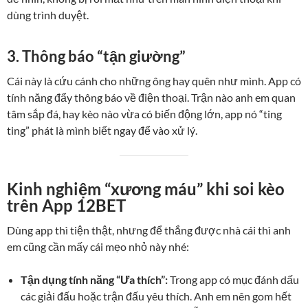
dùng trình duyệt.
3. Thông báo “tận giường”
Cái này là cứu cánh cho những ông hay quên như mình. App có
tính năng đẩy thông báo về điện thoại. Trận nào anh em quan
tâm sắp đá, hay kèo nào vừa có biến động lớn, app nó “ting
ting” phát là mình biết ngay để vào xử lý.
Kinh nghiệm “xương máu” khi soi kèo
trên App 12BET
Dùng app thì tiện thật, nhưng để thắng được nhà cái thì anh
em cũng cần mấy cái mẹo nhỏ này nhé:
Tận dụng tính năng “Ưa thích”:
Trong app có mục đánh dấu
các giải đấu hoặc trận đấu yêu thích. Anh em nên gom hết