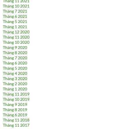
Tháng 11 2021
Tháng 10 2021
Tháng 7 2021
Tháng 6 2021
Tháng 5 2021
Tháng 1 2021
Tháng 12 2020
Tháng 11 2020
Tháng 10 2020
Tháng 9 2020
Tháng 8 2020
Tháng 7 2020
Tháng 6 2020
Tháng 5 2020
Tháng 4 2020
Tháng 3 2020
Tháng 2 2020
Tháng 1 2020
Tháng 11 2019
Tháng 10 2019
Tháng 9 2019
Tháng 8 2019
Tháng 6 2019
Tháng 11 2018
Tháng 11 2017