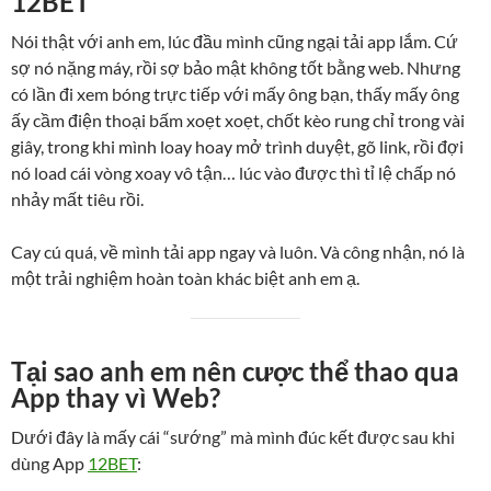
12BET
Nói thật với anh em, lúc đầu mình cũng ngại tải app lắm. Cứ
sợ nó nặng máy, rồi sợ bảo mật không tốt bằng web. Nhưng
có lần đi xem bóng trực tiếp với mấy ông bạn, thấy mấy ông
ấy cầm điện thoại bấm xoẹt xoẹt, chốt kèo rung chỉ trong vài
giây, trong khi mình loay hoay mở trình duyệt, gõ link, rồi đợi
nó load cái vòng xoay vô tận… lúc vào được thì tỉ lệ chấp nó
nhảy mất tiêu rồi.
Cay cú quá, về mình tải app ngay và luôn. Và công nhận, nó là
một trải nghiệm hoàn toàn khác biệt anh em ạ.
Tại sao anh em nên cược thể thao qua
App thay vì Web?
Dưới đây là mấy cái “sướng” mà mình đúc kết được sau khi
dùng App
12BET
: