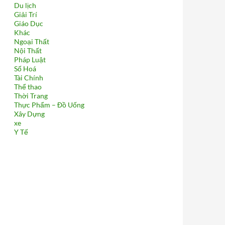
Du lịch
Giải Trí
Giáo Dục
Khác
Ngoại Thất
Nội Thất
Pháp Luật
Số Hoá
Tài Chính
Thể thao
Thời Trang
Thực Phẩm – Đồ Uống
Xây Dựng
xe
Y Tế