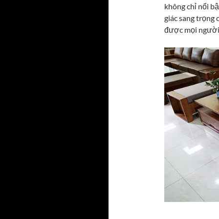
không chỉ nổi bậ
giác sang trọng 
được mọi người 