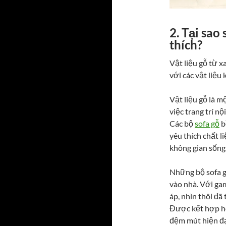
2. Tại sao
thích?
Vật liệu gỗ từ 
với các vật liệu 
Vật liệu gỗ là 
việc trang trí n
Các bộ
sofa gỗ
b
yêu thích chất l
không gian sống
Những bộ sofa gỗ
vào nhà. Với ga
áp, nhìn thôi đã
Được kết hợp ho
đệm mút hiện đạ