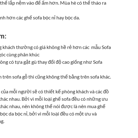
thể lắp nệm vào để ấm hơn. Mùa hè có thể tháo ra
nh hơn các ghế sofa bọc nỉ hay bọc da.
m:
g khách thường có giá không hề rẻ hơn các mẫu Sofa
 góc cùng phân khúc
hông có tựa gật gù thay đổi độ cao giống như Sofa
trên sofa gỗ thì cũng không thể bằng trên sofa khác.
 của mỗi người sẽ có thiết kế phòng khách và các đồ
khác nhau. Bởi vì mỗi loại ghế sofa đều có những ưu
hác nhau, nên không thể nói được là nên mua ghế
 bọc da bọc nỉ, bởi vì mỗi loại đều có một ưu và
g.