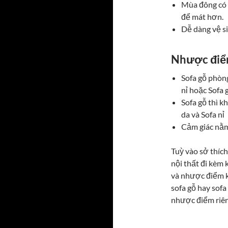
Mùa đông có 
để mát hơn.
Dễ dàng vệ si
Nhược điể
Sofa gỗ phòn
nỉ hoặc Sofa
Sofa gỗ thì k
da và Sofa nỉ
Cảm giác nằm 
Tuỳ vào sở thích
nội thất đi kèm 
và nhược điểm k
sofa gỗ hay sofa
nhược điểm riên