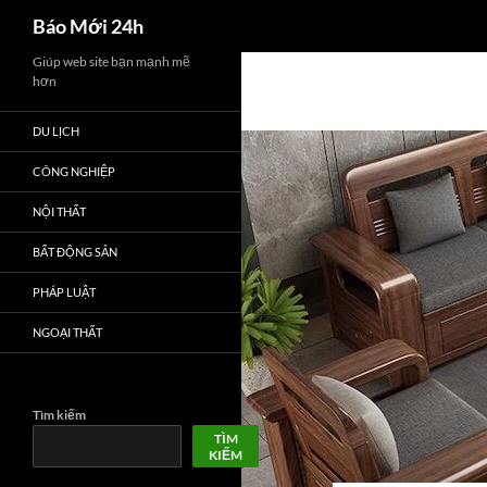
Tìm
Báo Mới 24h
kiếm
Chuyển
Giúp web site bạn mạnh mẽ
hơn
đến
nội
DU LỊCH
dung
CÔNG NGHIỆP
NỘI THẤT
BẤT ĐỘNG SẢN
PHÁP LUẬT
NGOẠI THẤT
Tìm kiếm
TÌM
KIẾM