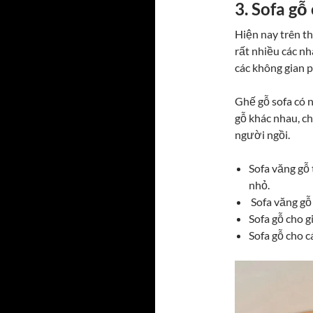
3. Sofa gỗ
Hiện nay trên th
rất nhiều các nh
các không gian 
Ghế gỗ sofa có n
gỗ khác nhau, ch
người ngồi.
Sofa văng gỗ 
nhỏ.
Sofa văng gỗ 
Sofa gỗ cho g
Sofa gỗ cho c