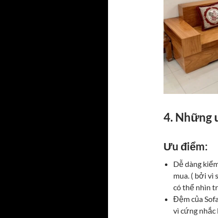
4. Những 
Ưu điểm:
Dễ dàng kiểm
mua. ( bởi vì
có thể nhìn t
Đệm của Sofa
vì cứng nhắc