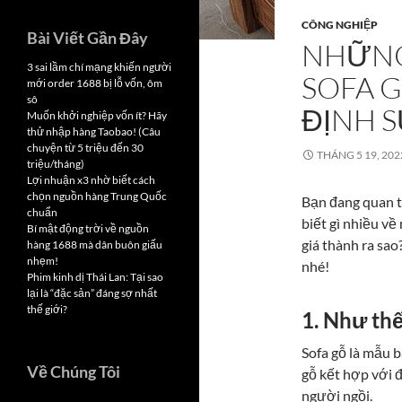
CÔNG NGHIỆP
Bài Viết Gần Đây
NHỮNG
3 sai lầm chí mạng khiến người
SOFA 
mới order 1688 bị lỗ vốn, ôm
sô
ĐỊNH 
Muốn khởi nghiệp vốn ít? Hãy
thử nhập hàng Taobao! (Câu
chuyện từ 5 triệu đến 30
THÁNG 5 19, 202
triệu/tháng)
Lợi nhuận x3 nhờ biết cách
chọn nguồn hàng Trung Quốc
Bạn đang quan t
chuẩn
biết gì nhiều về
Bí mật động trời về nguồn
giá thành ra sao
hàng 1688 mà dân buôn giấu
nhẹm!
nhé!
Phim kinh dị Thái Lan: Tại sao
lại là “đặc sản” đáng sợ nhất
thế giới?
1. Như thế
Sofa gỗ là mẫu 
Về Chúng Tôi
gỗ kết hợp với 
người ngồi.