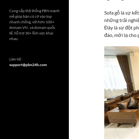
Cung cấp thệ thống PBN mạnh
Sofa gỗ là sự kế
mẽ giúp bạn có cơ vào top
những trải nghi
nhanh chống, với hơn 100+
Đây là sự đột ph
domain VN , và domain quốc
tế, hỗ trợ 30+ lĩnh vực khác
đáo, mới lạ cho 
nhau.
Liên hệ :
support@pbn24h.com