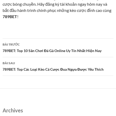
cược bóng chuyền. Hãy đăng ký tài khoản ngay hôm nay và
bắt đầu hành trình chinh phục những kèo cược đỉnh cao cùng
789BET
!
Điều
BÀI TRƯỚC
hướng
789BET: Top 10 Sân Chơi Đá Gà Online Uy Tín Nhất Hiện Nay
bài
BÀI SAU
viết
789BET: Top Các Loại Kèo Cá Cược Đua Ngựa Được Yêu Thích
Archives