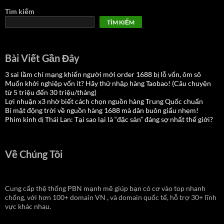
Tìm kiếm
TÌM KIẾM
Bài Viết Gần Đây
3 sai lầm chí mạng khiến người mới order 1688 bị lỗ vốn, ôm sô
Muốn khởi nghiệp vốn ít? Hãy thử nhập hàng Taobao! (Câu chuyện
từ 5 triệu đến 30 triệu/tháng)
Lợi nhuận x3 nhờ biết cách chọn nguồn hàng Trung Quốc chuẩn
Bí mật động trời về nguồn hàng 1688 mà dân buôn giấu nhẹm!
Phim kinh dị Thái Lan: Tại sao lại là “đặc sản” đáng sợ nhất thế giới?
Về Chúng Tôi
Cung cấp thệ thống PBN mạnh mẽ giúp bạn có cơ vào top nhanh
chống, với hơn 100+ domain VN , và domain quốc tế, hỗ trợ 30+ lĩnh
vực khác nhau.