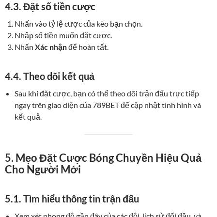
4.3. Đặt số tiền cược
Nhấn vào tỷ lệ cược của kèo bạn chọn.
Nhập số tiền muốn đặt cược.
Nhấn
Xác nhận
để hoàn tất.
4.4. Theo dõi kết quả
Sau khi đặt cược, bạn có thể theo dõi trận đấu trực tiếp
ngay trên giao diện của 789BET để cập nhật tình hình và
kết quả.
5. Mẹo Đặt Cược Bóng Chuyền Hiệu Quả
Cho Người Mới
5.1. Tìm hiểu thông tin trận đấu
Xem xét phong độ gần đây của các đội, lịch sử đối đầu, và