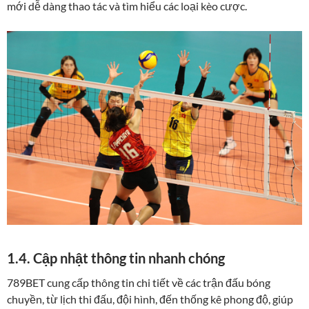
mới dễ dàng thao tác và tìm hiểu các loại kèo cược.
1.4. Cập nhật thông tin nhanh chóng
789BET cung cấp thông tin chi tiết về các trận đấu bóng
chuyền, từ lịch thi đấu, đội hình, đến thống kê phong độ, giúp