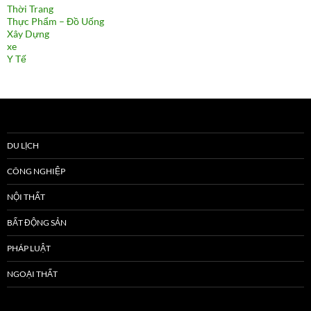
Thời Trang
Thực Phẩm – Đồ Uống
Xây Dựng
xe
Y Tế
DU LỊCH
CÔNG NGHIỆP
NỘI THẤT
BẤT ĐỘNG SẢN
PHÁP LUẬT
NGOẠI THẤT