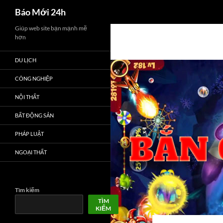
Tìm
Báo Mới 24h
kiếm
Chuyển
Giúp web site bạn mạnh mẽ
hơn
đến
nội
DU LỊCH
dung
CÔNG NGHIỆP
NỘI THẤT
BẤT ĐỘNG SẢN
PHÁP LUẬT
NGOẠI THẤT
Tìm kiếm
TÌM
KIẾM