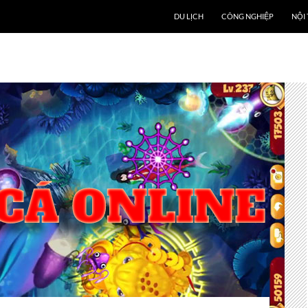
DU LỊCH
CÔNG NGHIỆP
NỘI