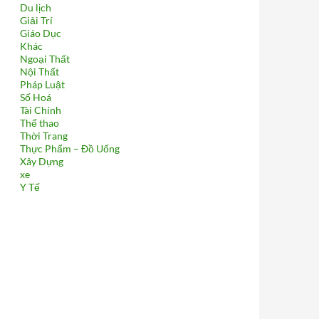
Du lịch
Giải Trí
Giáo Dục
Khác
Ngoại Thất
Nội Thất
Pháp Luật
Số Hoá
Tài Chính
Thể thao
Thời Trang
Thực Phẩm – Đồ Uống
Xây Dựng
xe
Y Tế