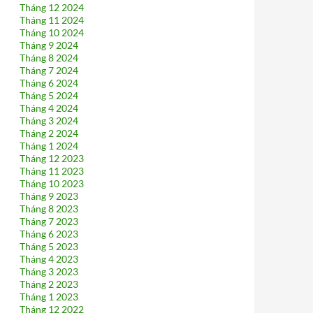
Tháng 12 2024
Tháng 11 2024
Tháng 10 2024
Tháng 9 2024
Tháng 8 2024
Tháng 7 2024
Tháng 6 2024
Tháng 5 2024
Tháng 4 2024
Tháng 3 2024
Tháng 2 2024
Tháng 1 2024
Tháng 12 2023
Tháng 11 2023
Tháng 10 2023
Tháng 9 2023
Tháng 8 2023
Tháng 7 2023
Tháng 6 2023
Tháng 5 2023
Tháng 4 2023
Tháng 3 2023
Tháng 2 2023
Tháng 1 2023
Tháng 12 2022