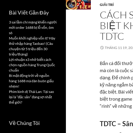
GIẢI TRÍ
CÁCH 
Bài Viết Gần Đây
BIỆT K
3 sai lầm chí mạng khiến người
mới order 1688 bị lỗ vốn, ôm
TDTC
sô
Muốn khởi nghiệp vốn ít? Hãy
thử nhập hàng Taobao! (Câu
THÁNG 11 19, 20
chuyện từ 5 triệu đến 30
triệu/tháng)
Lợi nhuận x3 nhờ biết cách
Bắn cá đổi thưởn
chọn nguồn hàng Trung Quốc
mà còn là cuộc s
chuẩn
Bí mật động trời về nguồn
dạng. Để chinh 
hàng 1688 mà dân buôn giấu
kỹ năng ngắm bắn
nhẹm!
đặc biệt. Bài vi
Phim kinh dị Thái Lan: Tại sao
lại là “đặc sản” đáng sợ nhất
biệt trong game
thế giới?
“rinh” về những 
Về Chúng Tôi
TDTC – Sân 