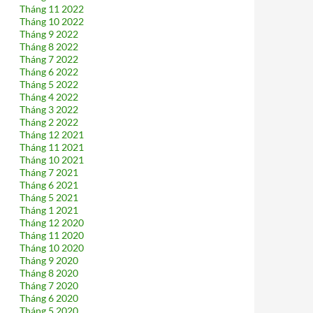
Tháng 11 2022
Tháng 10 2022
Tháng 9 2022
Tháng 8 2022
Tháng 7 2022
Tháng 6 2022
Tháng 5 2022
Tháng 4 2022
Tháng 3 2022
Tháng 2 2022
Tháng 12 2021
Tháng 11 2021
Tháng 10 2021
Tháng 7 2021
Tháng 6 2021
Tháng 5 2021
Tháng 1 2021
Tháng 12 2020
Tháng 11 2020
Tháng 10 2020
Tháng 9 2020
Tháng 8 2020
Tháng 7 2020
Tháng 6 2020
Tháng 5 2020