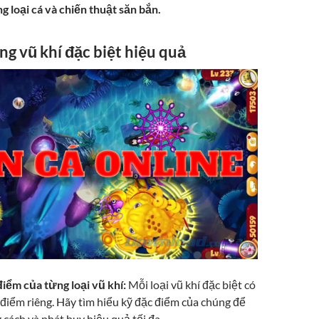
g loại cá và chiến thuật săn bắn.
g vũ khí đặc biệt hiệu quả
iểm của từng loại vũ khí:
Mỗi loại vũ khí đặc biệt có
điểm riêng. Hãy tìm hiểu kỹ đặc điểm của chúng để
cách và phát huy hiệu quả tối đa.