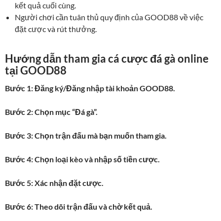
kết quả cuối cùng.
Người chơi cần tuân thủ quy định của GOOD88 về việc
đặt cược và rút thưởng.
Hướng dẫn tham gia cá cược đá gà online
tại GOOD88
Bước 1: Đăng ký/Đăng nhập tài khoản GOOD88.
Bước 2: Chọn mục “Đá gà”.
Bước 3: Chọn trận đấu mà bạn muốn tham gia.
Bước 4: Chọn loại kèo và nhập số tiền cược.
Bước 5: Xác nhận đặt cược.
Bước 6: Theo dõi trận đấu và chờ kết quả.