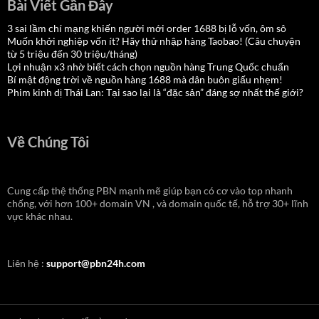
Bài Viết Gần Đây
3 sai lầm chí mạng khiến người mới order 1688 bị lỗ vốn, ôm sô
Muốn khởi nghiệp vốn ít? Hãy thử nhập hàng Taobao! (Câu chuyện
từ 5 triệu đến 30 triệu/tháng)
Lợi nhuận x3 nhờ biết cách chọn nguồn hàng Trung Quốc chuẩn
Bí mật động trời về nguồn hàng 1688 mà dân buôn giấu nhẹm!
Phim kinh dị Thái Lan: Tại sao lại là “đặc sản” đáng sợ nhất thế giới?
Về Chúng Tôi
Cung cấp thệ thống PBN mạnh mẽ giúp bạn có cơ vào top nhanh
chống, với hơn 100+ domain VN , và domain quốc tế, hỗ trợ 30+ lĩnh
vực khác nhau.
Liên hệ :
support@pbn24h.com