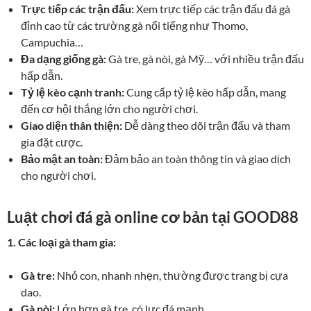
Trực tiếp các trận đấu:
Xem trực tiếp các trận đấu đá gà
đỉnh cao từ các trường gà nổi tiếng như Thomo,
Campuchia…
Đa dạng giống gà:
Gà tre, gà nòi, gà Mỹ… với nhiều trận đấu
hấp dẫn.
Tỷ lệ kèo cạnh tranh:
Cung cấp tỷ lệ kèo hấp dẫn, mang
đến cơ hội thắng lớn cho người chơi.
Giao diện thân thiện:
Dễ dàng theo dõi trận đấu và tham
gia đặt cược.
Bảo mật an toàn:
Đảm bảo an toàn thông tin và giao dịch
cho người chơi.
Luật chơi đá gà online cơ bản tại GOOD88
1. Các loại gà tham gia:
Gà tre:
Nhỏ con, nhanh nhẹn, thường được trang bị cựa
dao.
Gà nòi:
Lớn hơn gà tre, có lực đá mạnh.