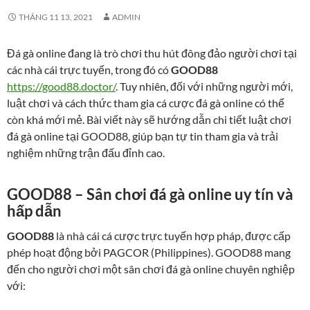
THÁNG 11 13, 2021
ADMIN
Đá gà online đang là trò chơi thu hút đông đảo người chơi tại
các nhà cái trực tuyến, trong đó có
GOOD88
https://good88.doctor/
. Tuy nhiên, đối với những người mới,
luật chơi và cách thức tham gia cá cược đá gà online có thể
còn khá mới mẻ. Bài viết này sẽ hướng dẫn chi tiết luật chơi
đá gà online tại GOOD88, giúp bạn tự tin tham gia và trải
nghiệm những trận đấu đỉnh cao.
GOOD88 – Sân chơi đá gà online uy tín và
hấp dẫn
GOOD88
là nhà cái cá cược trực tuyến hợp pháp, được cấp
phép hoạt động bởi PAGCOR (Philippines). GOOD88 mang
đến cho người chơi một sân chơi đá gà online chuyên nghiệp
với: