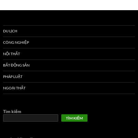
DU LỊCH
CÔNG NGHIỆP
NỘI THẤT
BẤT ĐỘNG SẢN
PHÁP LUẬT
NGOẠI THẤT
Tìm kiếm
TÌM KIẾM