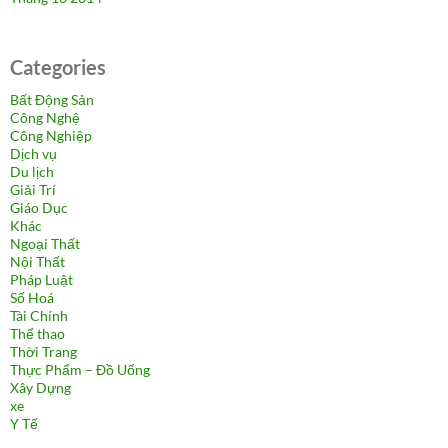
Categories
Bất Động Sản
Công Nghệ
Công Nghiệp
Dịch vụ
Du lịch
Giải Trí
Giáo Dục
Khác
Ngoại Thất
Nội Thất
Pháp Luật
Số Hoá
Tài Chính
Thể thao
Thời Trang
Thực Phẩm – Đồ Uống
Xây Dựng
xe
Y Tế