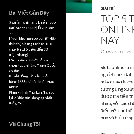
GIẢI TRÍ
Bài Viết Gần Đây
TOP 5 
3 sai lầm chí mạng khiến người
ONLIN
mới order 1688 bị lỗ vốn, ôm
sô
NAY
Muốn khởi nghiệp vốn ít? Hãy
thử nhập hàng Taobao! (Câu
chuyện từ 5 triệu đến 30
THÁNG 5 15, 202
triệu/tháng)
Lợi nhuận x3 nhờ biết cách
chọn nguồn hàng Trung Quốc
Slots online là 
chuẩn
người chơi đặt 
Bí mật động trời về nguồn
máy quay để chọn
hàng 1688 mà dân buôn giấu
nhẹm!
tương ứng xuất 
Phim kinh dị Thái Lan: Tại sao
được trả tiền th
lại là “đặc sản” đáng sợ nhất
nhau, với các ch
thế giới?
điển với các bi
họa và hiệu ứng
Về Chúng Tôi