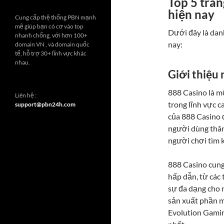
Top 5 tran
hiện nay
Cung cấp thệ thống PBN mạnh
mẽ giúp bạn có cơ vào top
Dưới đây là danh
nhanh chống, với hơn 100+
nay:
domain VN , và domain quốc
tế, hỗ trợ 30+ lĩnh vực khác
nhau.
Giới thiệu 
888 Casino là m
Liên hệ :
trong lĩnh vực c
support@pbn24h.com
của 888 Casino 
người dùng thân
người chơi tìm k
888 Casino cung 
hấp dẫn, từ các 
sự đa dạng cho 
sản xuất phần 
Evolution Gamin