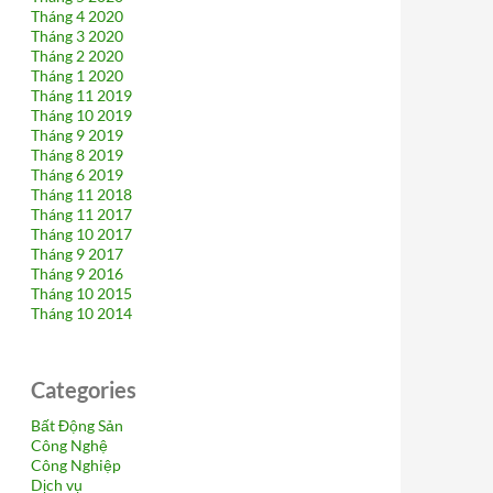
Tháng 4 2020
Tháng 3 2020
Tháng 2 2020
Tháng 1 2020
Tháng 11 2019
Tháng 10 2019
Tháng 9 2019
Tháng 8 2019
Tháng 6 2019
Tháng 11 2018
Tháng 11 2017
Tháng 10 2017
Tháng 9 2017
Tháng 9 2016
Tháng 10 2015
Tháng 10 2014
Categories
Bất Động Sản
Công Nghệ
Công Nghiệp
Dịch vụ