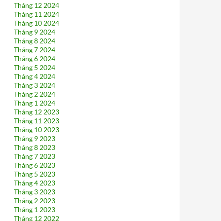
Tháng 12 2024
Tháng 11 2024
Tháng 10 2024
Tháng 9 2024
Tháng 8 2024
Tháng 7 2024
Tháng 6 2024
Tháng 5 2024
Tháng 4 2024
Tháng 3 2024
Tháng 2 2024
Tháng 1 2024
Tháng 12 2023
Tháng 11 2023
Tháng 10 2023
Tháng 9 2023
Tháng 8 2023
Tháng 7 2023
Tháng 6 2023
Tháng 5 2023
Tháng 4 2023
Tháng 3 2023
Tháng 2 2023
Tháng 1 2023
Tháng 12 2022