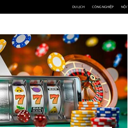
DU LỊCH
CÔNG NGHIỆP
NỘI