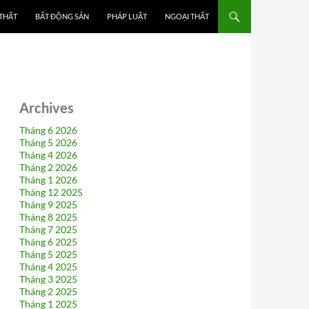
 THẤT
BẤT ĐỘNG SẢN
PHÁP LUẬT
NGOẠI THẤT
Archives
Tháng 6 2026
Tháng 5 2026
Tháng 4 2026
Tháng 2 2026
Tháng 1 2026
Tháng 12 2025
Tháng 9 2025
Tháng 8 2025
Tháng 7 2025
Tháng 6 2025
Tháng 5 2025
Tháng 4 2025
Tháng 3 2025
Tháng 2 2025
Tháng 1 2025