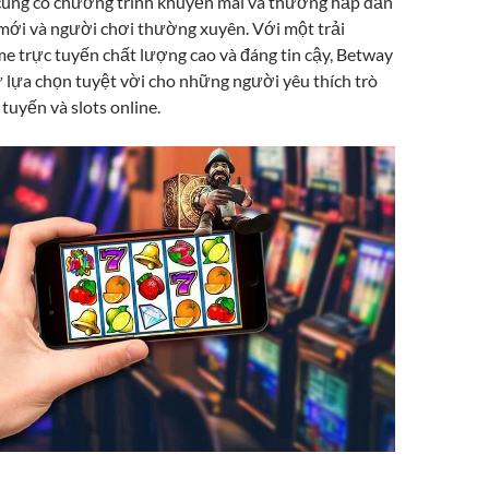
cũng có chương trình khuyến mãi và thưởng hấp dẫn
mới và người chơi thường xuyên. Với một trải
e trực tuyến chất lượng cao và đáng tin cậy, Betway
ự lựa chọn tuyệt vời cho những người yêu thích trò
 tuyến và slots online.