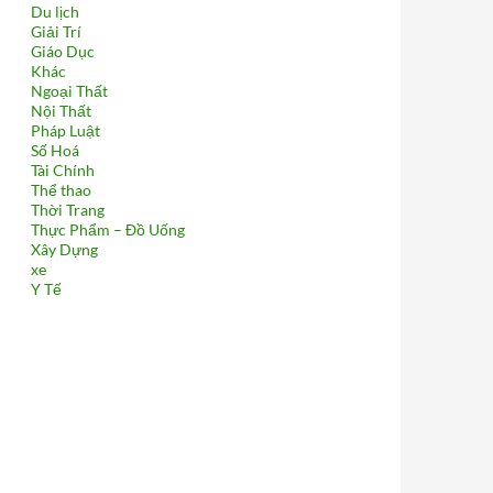
Du lịch
Giải Trí
Giáo Dục
Khác
Ngoại Thất
Nội Thất
Pháp Luật
Số Hoá
Tài Chính
Thể thao
Thời Trang
Thực Phẩm – Đồ Uống
Xây Dựng
xe
Y Tế