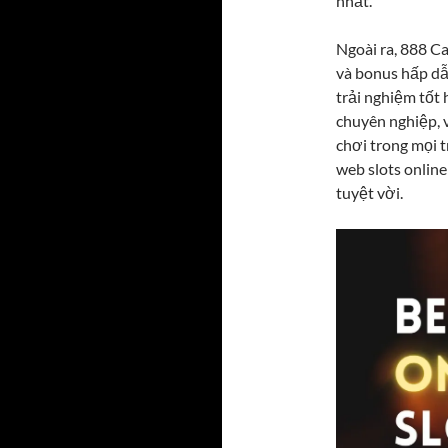
nhất.
Ngoài ra, 888 C
và bonus hấp dẫn
trải nghiệm tốt
chuyên nghiệp, 
chơi trong mọi 
web slots online
tuyệt vời.