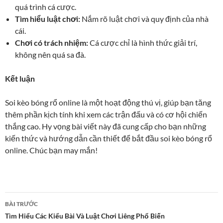
quá trình cá cược.
Tìm hiểu luật chơi:
Nắm rõ luật chơi và quy định của nhà
cái.
Chơi có trách nhiệm:
Cá cược chỉ là hình thức giải trí,
không nên quá sa đà.
Kết luận
Soi kèo bóng rổ online là một hoạt động thú vị, giúp bạn tăng
thêm phần kịch tính khi xem các trận đấu và có cơ hội chiến
thắng cao. Hy vọng bài viết này đã cung cấp cho bạn những
kiến thức và hướng dẫn cần thiết để bắt đầu soi kèo bóng rổ
online. Chúc bạn may mắn!
Điều
BÀI TRƯỚC
hướng
Tìm Hiểu Các Kiểu Bài Và Luật Chơi Liêng Phổ Biến