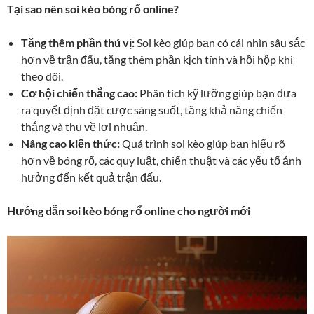
Tại sao nên soi kèo bóng rổ online?
Tăng thêm phần thú vị:
Soi kèo giúp bạn có cái nhìn sâu sắc
hơn về trận đấu, tăng thêm phần kịch tính và hồi hộp khi
theo dõi.
Cơ hội chiến thắng cao:
Phân tích kỹ lưỡng giúp bạn đưa
ra quyết định đặt cược sáng suốt, tăng khả năng chiến
thắng và thu về lợi nhuận.
Nâng cao kiến thức:
Quá trình soi kèo giúp bạn hiểu rõ
hơn về bóng rổ, các quy luật, chiến thuật và các yếu tố ảnh
hưởng đến kết quả trận đấu.
Hướng dẫn soi kèo bóng rổ online cho người mới