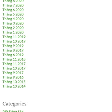
Tháng 8 2020
Tháng 7 2020
Tháng 6 2020
Tháng 5 2020
Tháng 4 2020
Tháng 3 2020
Tháng 2 2020
Tháng 1 2020
Tháng 11 2019
Tháng 10 2019
Tháng 9 2019
Tháng 8 2019
Tháng 6 2019
Tháng 11 2018
Tháng 11 2017
Tháng 10 2017
Tháng 9 2017
Tháng 9 2016
Tháng 10 2015
Tháng 10 2014
Categories
Bất Động Sản