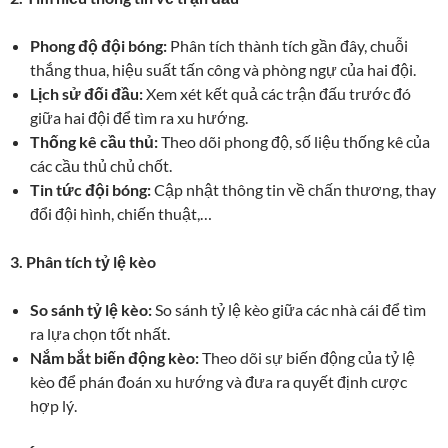
Phong độ đội bóng:
Phân tích thành tích gần đây, chuỗi
thắng thua, hiệu suất tấn công và phòng ngự của hai đội.
Lịch sử đối đầu:
Xem xét kết quả các trận đấu trước đó
giữa hai đội để tìm ra xu hướng.
Thống kê cầu thủ:
Theo dõi phong độ, số liệu thống kê của
các cầu thủ chủ chốt.
Tin tức đội bóng:
Cập nhật thông tin về chấn thương, thay
đổi đội hình, chiến thuật,…
3. Phân tích tỷ lệ kèo
So sánh tỷ lệ kèo:
So sánh tỷ lệ kèo giữa các nhà cái để tìm
ra lựa chọn tốt nhất.
Nắm bắt biến động kèo:
Theo dõi sự biến động của tỷ lệ
kèo để phán đoán xu hướng và đưa ra quyết định cược
hợp lý.