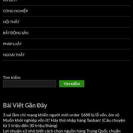
CÔNG NGHIỆP
NỘI THẤT
BẤT ĐỘNG SẢN
PHÁP LUẬT
NGOẠI THẤT
Tìm kiếm
TÌM KIẾM
Bài Viết Gần Đây
3 sai lầm chí mạng khiến người mới order 1688 bị lỗ vốn, ôm sô
Muốn khởi nghiệp vốn ít? Hãy thử nhập hàng Taobao! (Câu chuyện
từ 5 triệu đến 30 triệu/tháng)
Lợi nhuận x3 nhờ biết cách chọn nguồn hàng Trung Quốc chuẩn