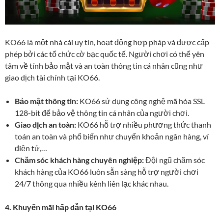
KO66 là một nhà cái uy tín, hoạt động hợp pháp và được cấp
phép bởi các tổ chức cờ bạc quốc tế. Người chơi có thể yên
tâm về tính bảo mật và an toàn thông tin cá nhân cũng như
giao dịch tài chính tại KO66.
Bảo mật thông tin:
KO66 sử dụng công nghệ mã hóa SSL
128-bit để bảo vệ thông tin cá nhân của người chơi.
Giao dịch an toàn:
KO66 hỗ trợ nhiều phương thức thanh
toán an toàn và phổ biến như chuyển khoản ngân hàng, ví
điện tử,…
Chăm sóc khách hàng chuyên nghiệp:
Đội ngũ chăm sóc
khách hàng của KO66 luôn sẵn sàng hỗ trợ người chơi
24/7 thông qua nhiều kênh liên lạc khác nhau.
4. Khuyến mãi hấp dẫn tại KO66