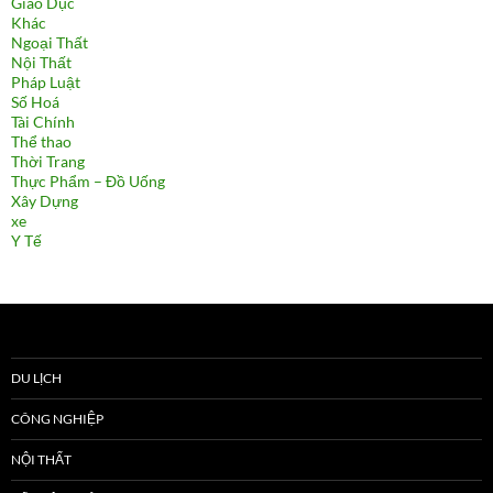
Giáo Dục
Khác
Ngoại Thất
Nội Thất
Pháp Luật
Số Hoá
Tài Chính
Thể thao
Thời Trang
Thực Phẩm – Đồ Uống
Xây Dựng
xe
Y Tế
DU LỊCH
CÔNG NGHIỆP
NỘI THẤT