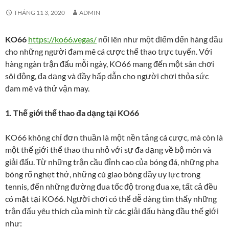
THÁNG 11 3, 2020
ADMIN
KO66
https://ko66.vegas/
nổi lên như một điểm đến hàng đầu
cho những người đam mê cá cược thể thao trực tuyến. Với
hàng ngàn trận đấu mỗi ngày, KO66 mang đến một sân chơi
sôi động, đa dạng và đầy hấp dẫn cho người chơi thỏa sức
đam mê và thử vận may.
1. Thế giới thể thao đa dạng tại KO66
KO66 không chỉ đơn thuần là một nền tảng cá cược, mà còn là
một thế giới thể thao thu nhỏ với sự đa dạng về bộ môn và
giải đấu. Từ những trận cầu đỉnh cao của bóng đá, những pha
bóng rổ nghẹt thở, những cú giao bóng đầy uy lực trong
tennis, đến những đường đua tốc độ trong đua xe, tất cả đều
có mặt tại KO66. Người chơi có thể dễ dàng tìm thấy những
trận đấu yêu thích của mình từ các giải đấu hàng đầu thế giới
như: