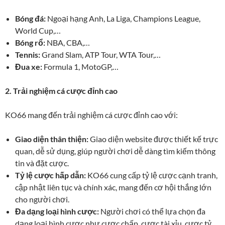
Bóng đá:
Ngoại hạng Anh, La Liga, Champions League,
World Cup,…
Bóng rổ:
NBA, CBA,…
Tennis:
Grand Slam, ATP Tour, WTA Tour,…
Đua xe:
Formula 1, MotoGP,…
2. Trải nghiệm cá cược đỉnh cao
KO66 mang đến trải nghiệm cá cược đỉnh cao với:
Giao diện thân thiện:
Giao diện website được thiết kế trực
quan, dễ sử dụng, giúp người chơi dễ dàng tìm kiếm thông
tin và đặt cược.
Tỷ lệ cược hấp dẫn:
KO66 cung cấp tỷ lệ cược cạnh tranh,
cập nhật liên tục và chính xác, mang đến cơ hội thắng lớn
cho người chơi.
Đa dạng loại hình cược:
Người chơi có thể lựa chọn đa
dạng loại hình cược như cược chấp, cược tài xỉu, cược tỷ