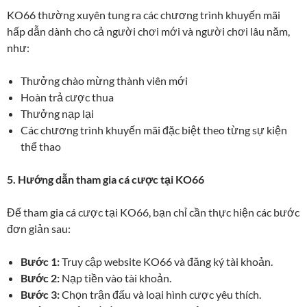
KO66 thường xuyên tung ra các chương trình khuyến mãi
hấp dẫn dành cho cả người chơi mới và người chơi lâu năm,
như:
Thưởng chào mừng thành viên mới
Hoàn trả cược thua
Thưởng nạp lại
Các chương trình khuyến mãi đặc biệt theo từng sự kiện
thể thao
5. Hướng dẫn tham gia cá cược tại KO66
Để tham gia cá cược tại KO66, bạn chỉ cần thực hiện các bước
đơn giản sau:
Bước 1:
Truy cập website KO66 và đăng ký tài khoản.
Bước 2:
Nạp tiền vào tài khoản.
Bước 3:
Chọn trận đấu và loại hình cược yêu thích.