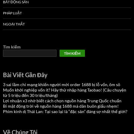
BẤT ĐỘNG SẢN
PHÁP LUẬT
NGOẠI THẤT
Tìm kiếm
TÌM KIẾM
Bài Viết Gần Đây
3 sai lầm chí mạng khiến người mới order 1688 bị lỗ vốn, ôm sô
Muốn khởi nghiệp vốn ít? Hãy thử nhập hàng Taobao! (Câu chuyện
từ 5 triệu đến 30 triệu/tháng)
Lợi nhuận x3 nhờ biết cách chọn nguồn hàng Trung Quốc chuẩn
Bí mật động trời về nguồn hàng 1688 mà dân buôn giấu nhẹm!
Phim kinh dị Thái Lan: Tại sao lại là “đặc sản” đáng sợ nhất thế giới?
Về Chúng Tôi