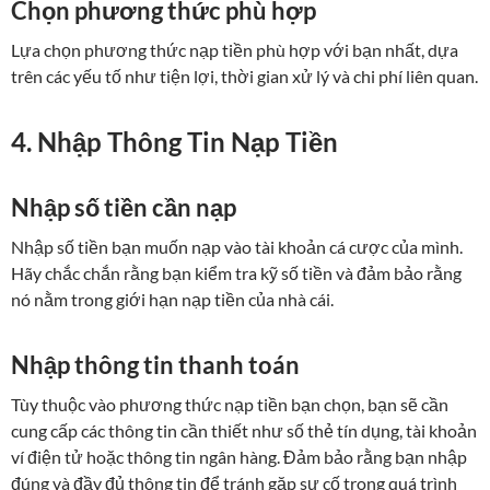
Chọn phương thức phù hợp
Lựa chọn phương thức nạp tiền phù hợp với bạn nhất, dựa
trên các yếu tố như tiện lợi, thời gian xử lý và chi phí liên quan.
4. Nhập Thông Tin Nạp Tiền
Nhập số tiền cần nạp
Nhập số tiền bạn muốn nạp vào tài khoản cá cược của mình.
Hãy chắc chắn rằng bạn kiểm tra kỹ số tiền và đảm bảo rằng
nó nằm trong giới hạn nạp tiền của nhà cái.
Nhập thông tin thanh toán
Tùy thuộc vào phương thức nạp tiền bạn chọn, bạn sẽ cần
cung cấp các thông tin cần thiết như số thẻ tín dụng, tài khoản
ví điện tử hoặc thông tin ngân hàng. Đảm bảo rằng bạn nhập
đúng và đầy đủ thông tin để tránh gặp sự cố trong quá trình