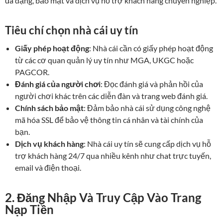
đa dạng, bảo mật và dịch vụ hỗ trợ khách hàng chuyên nghiệp.
Tiêu chí chọn nhà cái uy tín
Giấy phép hoạt động
: Nhà cái cần có giấy phép hoạt động
từ các cơ quan quản lý uy tín như MGA, UKGC hoặc
PAGCOR.
Đánh giá của người chơi
: Đọc đánh giá và phản hồi của
người chơi khác trên các diễn đàn và trang web đánh giá.
Chính sách bảo mật
: Đảm bảo nhà cái sử dụng công nghệ
mã hóa SSL để bảo vệ thông tin cá nhân và tài chính của
bạn.
Dịch vụ khách hàng
: Nhà cái uy tín sẽ cung cấp dịch vụ hỗ
trợ khách hàng 24/7 qua nhiều kênh như chat trực tuyến,
email và điện thoại.
2. Đăng Nhập Và Truy Cập Vào Trang
Nạp Tiền