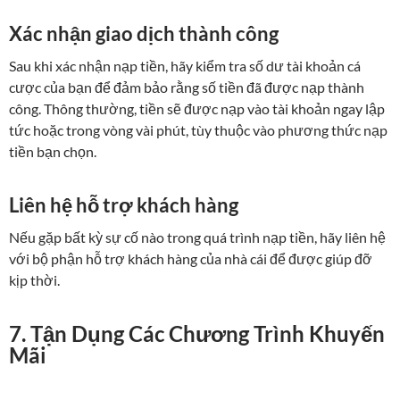
Xác nhận giao dịch thành công
Sau khi xác nhận nạp tiền, hãy kiểm tra số dư tài khoản cá
cược của bạn để đảm bảo rằng số tiền đã được nạp thành
công. Thông thường, tiền sẽ được nạp vào tài khoản ngay lập
tức hoặc trong vòng vài phút, tùy thuộc vào phương thức nạp
tiền bạn chọn.
Liên hệ hỗ trợ khách hàng
Nếu gặp bất kỳ sự cố nào trong quá trình nạp tiền, hãy liên hệ
với bộ phận hỗ trợ khách hàng của nhà cái để được giúp đỡ
kịp thời.
7. Tận Dụng Các Chương Trình Khuyến
Mãi