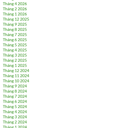
Tháng 4 2026
Tháng 2 2026
Tháng 1 2026
Tháng 12 2025
Tháng 9 2025
Tháng 8 2025
Tháng 7 2025
Tháng 6 2025
Tháng 5 2025
Tháng 4 2025
Tháng 3 2025
Tháng 2 2025
Tháng 1 2025
Tháng 12 2024
Tháng 11 2024
Tháng 10 2024
Tháng 9 2024
Tháng 8 2024
Tháng 7 2024
Tháng 6 2024
Tháng 5 2024
Tháng 4 2024
Tháng 3 2024
Tháng 2 2024
Tháng 1 2024