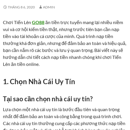
THÁNG 8 6, 2020
ADMIN
Chơi Tiến Lên
GO88
ăn tiền trực tuyến mang lại nhiều niềm
vui và cơ hội kiếm tiền thật, nhưng trước tiên bạn cần nạp
tiền vào tài khoản cá cược của mình. Quá trình nạp tiền
thường khá đơn giản, nhưng để đảm bảo an toàn và hiệu quả,
bạn cần nắm rõ các bước và lưu ý quan trọng. Bài viết này sẽ
hướng dẫn chi tiết cách nạp tiền nhanh chóng khi chơi Tiến
Lên ăn tiền online.
1. Chọn Nhà Cái Uy Tín
Tại sao cần chọn nhà cái uy tín?
Lựa chọn một nhà cái uy tín là bước đầu tiên và quan trọng
nhất để đảm bảo an toàn và công bằng trong quá trình chơi.
Các nhà cái uy tín thường cung cấp các phương thức nạp tiền