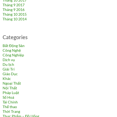
Tháng 10 2017
Tháng 9 2017
Tháng 9 2016
Tháng 10 2015
Tháng 10 2014
Categories
Bất Động Sản
Công Nghệ
Công Nghiệp
Dịch vụ
Du lịch
Giải Trí
Giáo Dục
Khác
Ngoại Thất
Nội Thất
Pháp Luật
Số Hoá
Tài Chính
Thể thao
Thời Trang
Thực Phẩm – Đồ Uống