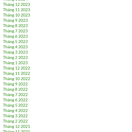
Tháng 12 2023
Tháng 11 2023
Tháng 10 2023
Tháng 9 2023
Tháng 8 2023
Tháng 7 2023
Tháng 6 2023
Tháng 5 2023
Tháng 4 2023
Tháng 3 2023
Tháng 2 2023
Tháng 1 2023
Tháng 12 2022
Tháng 11 2022
Tháng 10 2022
Tháng 9 2022
Tháng 8 2022
Tháng 7 2022
Tháng 6 2022
Tháng 5 2022
Tháng 4 2022
Tháng 3 2022
Tháng 2 2022
Tháng 12 2021
Tháng 11 2021