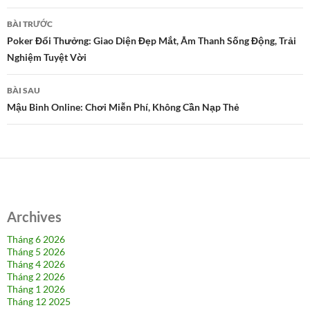
Điều
BÀI TRƯỚC
hướng
Poker Đổi Thưởng: Giao Diện Đẹp Mắt, Âm Thanh Sống Động, Trải
Nghiệm Tuyệt Vời
bài
viết
BÀI SAU
Mậu Binh Online: Chơi Miễn Phí, Không Cần Nạp Thẻ
Archives
Tháng 6 2026
Tháng 5 2026
Tháng 4 2026
Tháng 2 2026
Tháng 1 2026
Tháng 12 2025