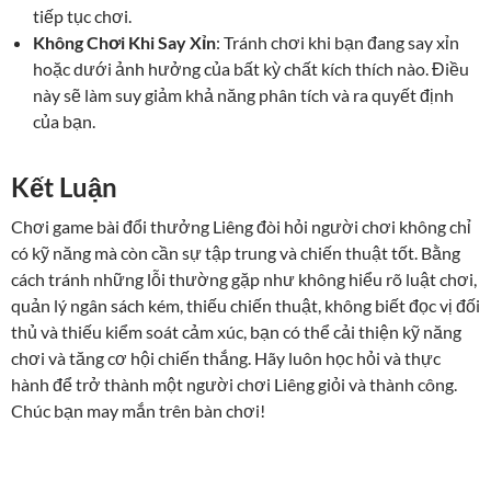
tiếp tục chơi.
Không Chơi Khi Say Xỉn
: Tránh chơi khi bạn đang say xỉn
hoặc dưới ảnh hưởng của bất kỳ chất kích thích nào. Điều
này sẽ làm suy giảm khả năng phân tích và ra quyết định
của bạn.
Kết Luận
Chơi game bài đổi thưởng Liêng đòi hỏi người chơi không chỉ
có kỹ năng mà còn cần sự tập trung và chiến thuật tốt. Bằng
cách tránh những lỗi thường gặp như không hiểu rõ luật chơi,
quản lý ngân sách kém, thiếu chiến thuật, không biết đọc vị đối
thủ và thiếu kiểm soát cảm xúc, bạn có thể cải thiện kỹ năng
chơi và tăng cơ hội chiến thắng. Hãy luôn học hỏi và thực
hành để trở thành một người chơi Liêng giỏi và thành công.
Chúc bạn may mắn trên bàn chơi!