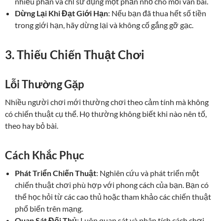
nhiều phần và chỉ sử dụng một phần nhỏ cho mỗi ván bài.
Dừng Lại Khi Đạt Giới Hạn
: Nếu bạn đã thua hết số tiền
trong giới hạn, hãy dừng lại và không cố gắng gỡ gạc.
3. Thiếu Chiến Thuật Chơi
Lỗi Thường Gặp
Nhiều người chơi mới thường chơi theo cảm tính mà không
có chiến thuật cụ thể. Họ thường không biết khi nào nên tố,
theo hay bỏ bài.
Cách Khắc Phục
Phát Triển Chiến Thuật
: Nghiên cứu và phát triển một
chiến thuật chơi phù hợp với phong cách của bạn. Bạn có
thể học hỏi từ các cao thủ hoặc tham khảo các chiến thuật
phổ biến trên mạng.
Quan Sát Đối Thủ
: Luôn quan sát và phân tích cách chơi