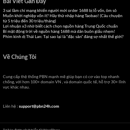
Bài Viết Gần Đây
3 sai lầm chí mạng khiến người mới order 1688 bị lỗ vốn, ôm sô
Muốn khởi nghiệp vốn ít? Hãy thử nhập hàng Taobao! (Câu chuyện
từ 5 triệu đến 30 triệu/tháng)
Lợi nhuận x3 nhờ biết cách chọn nguồn hàng Trung Quốc chuẩn
Bí mật động trời về nguồn hàng 1688 mà dân buôn giấu nhẹm!
Phim kinh dị Thái Lan: Tại sao lại là “đặc sản” đáng sợ nhất thế giới?
Về Chúng Tôi
Cung cấp thệ thống PBN mạnh mẽ giúp bạn có cơ vào top nhanh
chống, với hơn 100+ domain VN , và domain quốc tế, hỗ trợ 30+ lĩnh
vực khác nhau.
Liên hệ :
support@pbn24h.com
Tự hào được phát triển từ WordPress