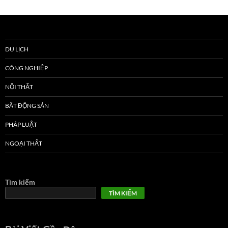
DU LỊCH
CÔNG NGHIỆP
NỘI THẤT
BẤT ĐỘNG SẢN
PHÁP LUẬT
NGOẠI THẤT
Tìm kiếm
TÌM KIẾM