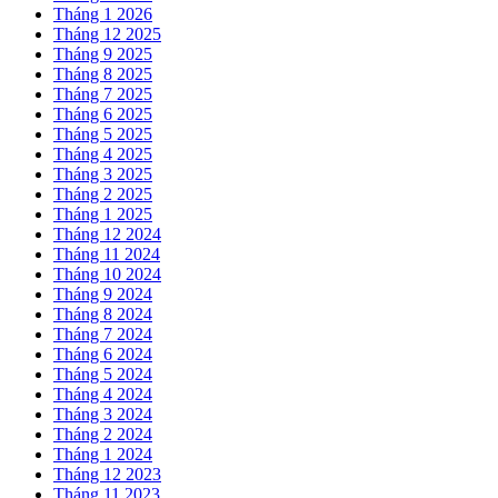
Tháng 1 2026
Tháng 12 2025
Tháng 9 2025
Tháng 8 2025
Tháng 7 2025
Tháng 6 2025
Tháng 5 2025
Tháng 4 2025
Tháng 3 2025
Tháng 2 2025
Tháng 1 2025
Tháng 12 2024
Tháng 11 2024
Tháng 10 2024
Tháng 9 2024
Tháng 8 2024
Tháng 7 2024
Tháng 6 2024
Tháng 5 2024
Tháng 4 2024
Tháng 3 2024
Tháng 2 2024
Tháng 1 2024
Tháng 12 2023
Tháng 11 2023