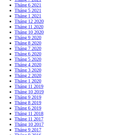
Tháng 6 2021
Tháng 5 2021
Tháng 1 2021
Tháng 12 2020
Tháng 11 2020
Tháng 10 2020
Tháng 9 2020
Tháng 8 2020
Tháng 7 2020
Tháng 6 2020
Tháng 5 2020
Tháng 4 2020
Tháng 3 2020
Tháng 2 2020
Tháng 1 2020
Tháng 11 2019
Tháng 10 2019
Tháng 9 2019
Tháng 8 2019
Tháng 6 2019
Tháng 11 2018
Tháng 11 2017
Tháng 10 2017
Tháng 9 2017