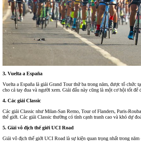
3. Vuelta a España
Vuelta a España là giải Grand Tour thứ ba trong năm, được tổ chức 
cho cả tay đua và người xem. Giải đấu này cũng là một cơ hội tốt để 
4. Các giải Classic
Các giải Classic như Milan-San Remo, Tour of Flanders, Paris-Rouba
thế giới. Các giải Classic thường có tính cạnh tranh cao và khó dự đ
5. Giải vô địch thế giới UCI Road
Giải vô địch thế giới UCI Road là sự kiện quan trọng nhất trong năm