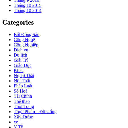
Tháng 9 2016
Tháng 10 2015
Tháng 10 2014
Categories
Bất Động Sản
Công Nghệ
Công Nghiệp
Dịch vụ
Du lịch
Giải Trí
Giáo Dục
Khác
Ngoại Thất
Nội Thất
Pháp Luật
Số Hoá
Tài Chính
Thể thao
Thời Trang
Thực Phẩm – Đồ Uống
Xây Dựng
xe
Y Tế