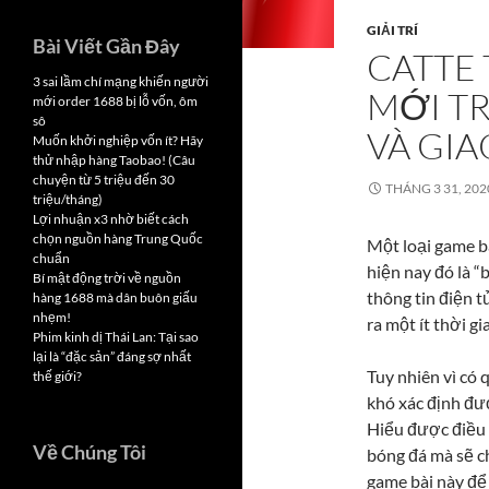
GIẢI TRÍ
Bài Viết Gần Đây
CATTE 
3 sai lầm chí mạng khiến người
MỚI T
mới order 1688 bị lỗ vốn, ôm
sô
VÀ GI
Muốn khởi nghiệp vốn ít? Hãy
thử nhập hàng Taobao! (Câu
chuyện từ 5 triệu đến 30
THÁNG 3 31, 202
triệu/tháng)
Lợi nhuận x3 nhờ biết cách
chọn nguồn hàng Trung Quốc
Một loại game b
chuẩn
hiện nay đó là “
Bí mật động trời về nguồn
thông tin điện t
hàng 1688 mà dân buôn giấu
nhẹm!
ra một ít thời g
Phim kinh dị Thái Lan: Tại sao
lại là “đặc sản” đáng sợ nhất
Tuy nhiên vì có 
thế giới?
khó xác định đượ
Hiểu được điều 
Về Chúng Tôi
bóng đá mà sẽ c
game bài này để 