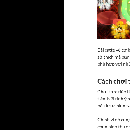
Bài catte về cơ 
sở thích mà bạn 
phù hợp với nhữ
Cách chơi t
Chơi trực tiếp 
tiên. Nếi tinh ý
bài được biến tấ
Chính vì nó cũng
chọn hình thức c