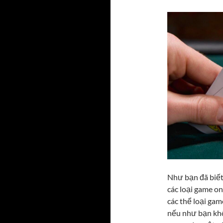
Như bạn đã biết 
các loại game o
các thể loại gam
nếu như bạn khô