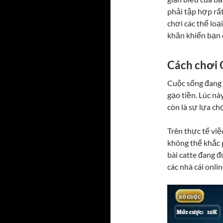
phải tập hợp rấ
chơi các thể loạ
khăn khiến bạn 
Cách chơi 
Cuộc sống đang n
gạo tiền. Lúc nà
còn là sự lựa ch
Trên thực tế việ
không thể khắc 
bài catte đang đ
các nhà cái onlin