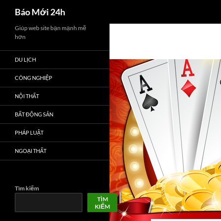
Tìm
Báo Mới 24h
kiếm
Chuyển
Giúp web site bạn mạnh mẽ
hơn
đến
nội
DU LỊCH
dung
CÔNG NGHIỆP
NỘI THẤT
BẤT ĐỘNG SẢN
PHÁP LUẬT
NGOẠI THẤT
Tìm kiếm
TÌM
KIẾM