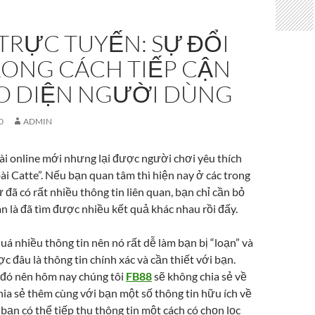
TRỰC TUYẾN: SỰ ĐỔI
RONG CÁCH TIẾP CẬN
AO DIỆN NGƯỜI DÙNG
0
ADMIN
ài online mới nhưng lại được người chơi yêu thích
bài Catte”. Nếu bạn quan tâm thì hiện nay ở các trong
ử đã có rất nhiều thông tin liên quan, bạn chỉ cần bỏ
ian là đã tìm được nhiều kết quả khác nhau rồi đấy.
quá nhiều thông tin nên nó rất dễ làm bạn bị “loạn” và
c đâu là thông tin chính xác và cần thiết với bạn.
đó nên hôm nay chúng tôi
FB88
sẽ không chia sẻ về
hia sẻ thêm cùng với bạn một số thông tin hữu ích về
bạn có thể tiếp thu thông tin một cách có chọn lọc