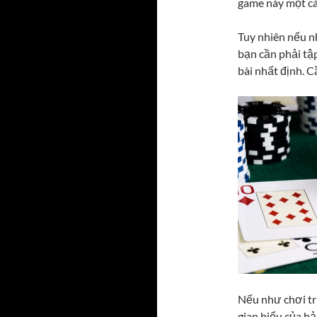
game này một cá
Tuy nhiên nếu n
bạn cần phải tậ
bài nhất định. C
Nếu như chơi tr
gian biểu của bả