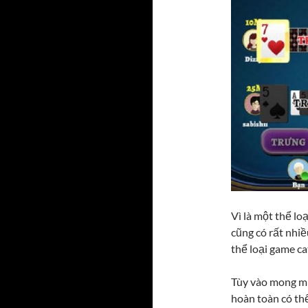
Vì là một thể lo
cũng có rất nhiề
thể loại game ca
Tùy vào mong mu
hoàn toàn có thể