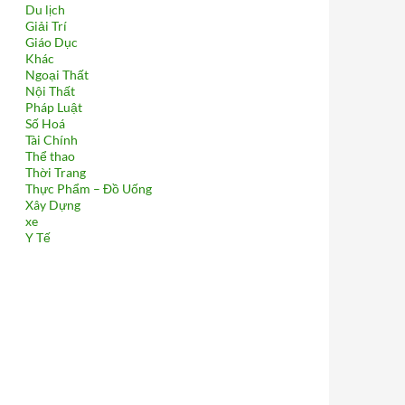
Du lịch
Giải Trí
Giáo Dục
Khác
Ngoại Thất
Nội Thất
Pháp Luật
Số Hoá
Tài Chính
Thể thao
Thời Trang
Thực Phẩm – Đồ Uống
Xây Dựng
xe
Y Tế