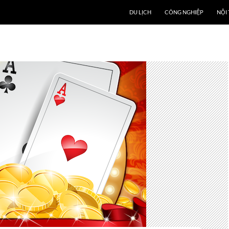
DU LỊCH
CÔNG NGHIỆP
NỘI