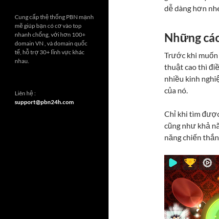
dễ dàng hơn nh
Cung cấp thệ thống PBN mạnh
mẽ giúp bạn có cơ vào top
Những các
nhanh chống, với hơn 100+
domain VN , và domain quốc
tế, hỗ trợ 30+ lĩnh vực khác
Trước khi muốn t
nhau.
thuật cao thì đi
nhiều kinh nghiệ
của nó.
Liên hệ :
support@pbn24h.com
Chỉ khi tìm đượ
cũng như khả nă
năng chiến thắn