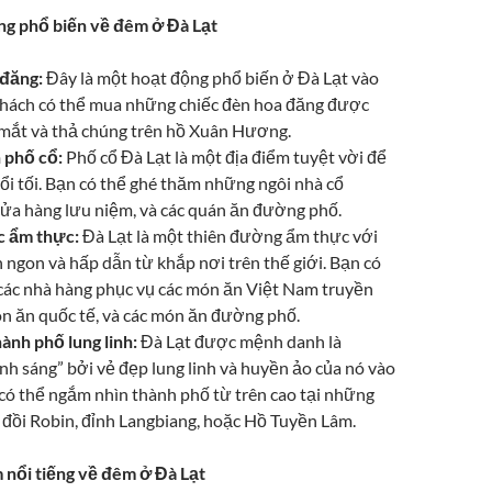
g phổ biến về đêm ở Đà Lạt
 đăng:
Đây là một hoạt động phổ biến ở Đà Lạt vào
 khách có thể mua những chiếc đèn hoa đăng được
p mắt và thả chúng trên hồ Xuân Hương.
 phố cổ:
Phố cổ Đà Lạt là một địa điểm tuyệt vời để
ổi tối. Bạn có thể ghé thăm những ngôi nhà cổ
cửa hàng lưu niệm, và các quán ăn đường phố.
 ẩm thực:
Đà Lạt là một thiên đường ẩm thực với
 ngon và hấp dẫn từ khắp nơi trên thế giới. Bạn có
 các nhà hàng phục vụ các món ăn Việt Nam truyền
ón ăn quốc tế, và các món ăn đường phố.
ành phố lung linh:
Đà Lạt được mệnh danh là
h sáng” bởi vẻ đẹp lung linh và huyền ảo của nó vào
 có thể ngắm nhìn thành phố từ trên cao tại những
 đồi Robin, đỉnh Langbiang, hoặc Hồ Tuyền Lâm.
 nổi tiếng về đêm ở Đà Lạt