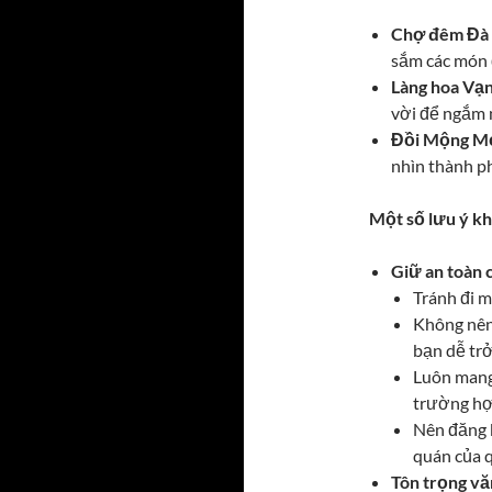
Chợ đêm Đà 
sắm các món 
Làng hoa Vạ
vời để ngắm 
Đồi Mộng M
nhìn thành ph
Một số lưu ý kh
Giữ an toàn 
Tránh đi m
Không nên 
bạn dễ tr
Luôn mang 
trường hợ
Nên đăng k
quán của q
Tôn trọng vă