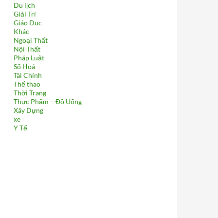
Du lịch
Giải Trí
Giáo Dục
Khác
Ngoại Thất
Nội Thất
Pháp Luật
Số Hoá
Tài Chính
Thể thao
Thời Trang
Thực Phẩm – Đồ Uống
Xây Dựng
xe
Y Tế