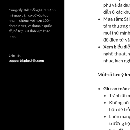
phú và đa dạ
Cung cấp thệ thống PBN mạnh
dẫn ở các kh
mẽ giúp bạn có cơ vào top
Mua sắm:
Sài
nhanh chống, với hơn 100+
tâm thương mạ
domain VN , và domain quốc
tế, hỗ trợ 30+ lĩnh vực khác
mọi thứ mình
nhau.
đồ điện tử và
Xem biểu diễ
nghệ thuật, n
Liên hệ :
nhạc, kịch ng
support@pbn24h.com
Một số lưu ý kh
Giữ an toàn 
Tránh đi m
Không nên 
bạn dễ tr
Luôn mang 
trường hợ