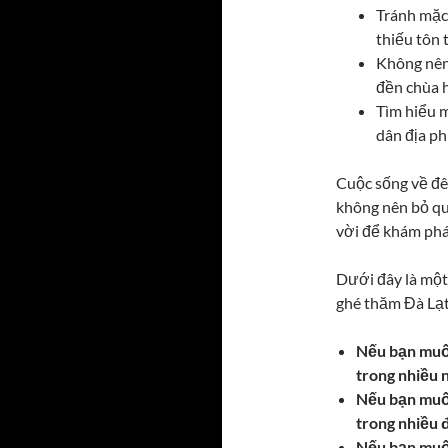
Tránh mặc 
thiếu tôn 
Không nên
đền chùa h
Tìm hiểu m
dân địa p
Cuộc sống về đê
không nên bỏ qu
vời để khám phá
Dưới đây là một 
ghé thăm Đà Lạt 
Nếu bạn muố
trong nhiều 
Nếu bạn muốn
trong nhiều 
Nếu bạn muố