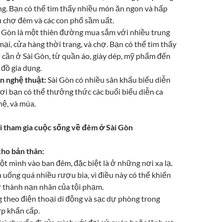
ng. Bạn có thể tìm thấy nhiều món ăn ngon và hấp
u chợ đêm và các con phố sầm uất.
 Gòn là một thiên đường mua sắm với nhiều trung
i, cửa hàng thời trang, và chợ. Bạn có thể tìm thấy
 cần ở Sài Gòn, từ quần áo, giày dép, mỹ phẩm đến
 đồ gia dụng.
n nghệ thuật:
Sài Gòn có nhiều sân khấu biểu diễn
ơi bạn có thể thưởng thức các buổi biểu diễn ca
hệ, và múa.
i tham gia cuộc sống về đêm ở Sài Gòn
cho bản thân:
ột mình vào ban đêm, đặc biệt là ở những nơi xa lạ.
uống quá nhiều rượu bia, vì điều này có thể khiến
ở thành nạn nhân của tội phạm.
theo điện thoại di động và sạc dự phòng trong
p khẩn cấp.