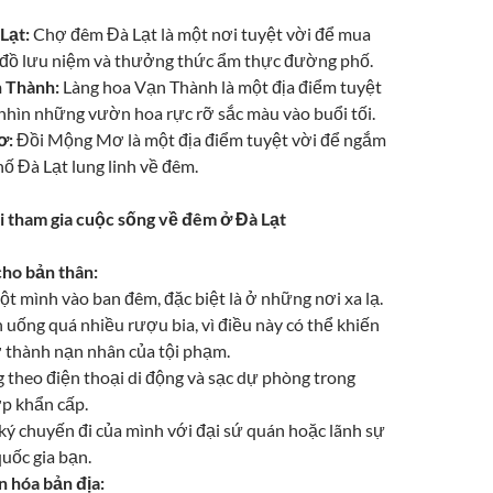
Lạt:
Chợ đêm Đà Lạt là một nơi tuyệt vời để mua
đồ lưu niệm và thưởng thức ẩm thực đường phố.
n Thành:
Làng hoa Vạn Thành là một địa điểm tuyệt
nhìn những vườn hoa rực rỡ sắc màu vào buổi tối.
ơ:
Đồi Mộng Mơ là một địa điểm tuyệt vời để ngắm
ố Đà Lạt lung linh về đêm.
i tham gia cuộc sống về đêm ở Đà Lạt
cho bản thân:
ột mình vào ban đêm, đặc biệt là ở những nơi xa lạ.
uống quá nhiều rượu bia, vì điều này có thể khiến
ở thành nạn nhân của tội phạm.
theo điện thoại di động và sạc dự phòng trong
p khẩn cấp.
ý chuyến đi của mình với đại sứ quán hoặc lãnh sự
uốc gia bạn.
n hóa bản địa: