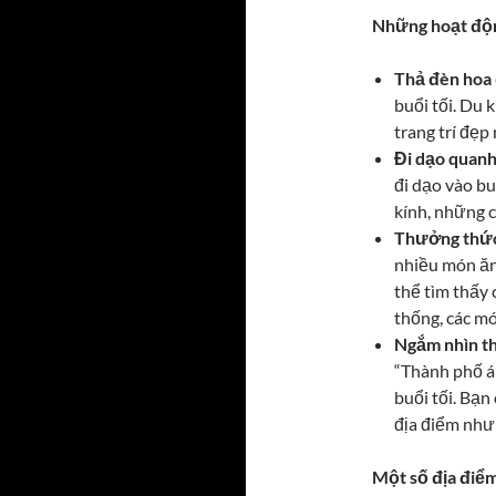
Những hoạt độn
Thả đèn hoa
buổi tối. Du
trang trí đẹ
Đi dạo quanh
đi dạo vào bu
kính, những 
Thưởng thức
nhiều món ăn
thể tìm thấy
thống, các m
Ngắm nhìn th
“Thành phố án
buổi tối. Bạn
địa điểm như
Một số địa điểm