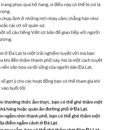
trang phục quá hở hang, vì điều này có thể bị coi là
trọng.
 chụp ảnh ở những nơi nhạy cảm, chẳng hạn như
oặc các cơ sở quân sự.
ột số câu tiếng Việt cơ bản để giao tiếp với người
hương.
m ở Đà Lạt là một trải nghiệm tuyệt vời mà bạn
a khi đến thăm thành phố này. Nó là một cách tuyệt
 nền văn hóa và lối sống của người dân Đà Lạt.
số gợi ý cho các hoạt động bạn có thể tham gia khi
vào buổi tối:
n thưởng thức ẩm thực, bạn có thể ghé thăm một
nhà hàng hoặc quán ăn đường phố ở Đà Lạt.
 ngắm nhìn thành phố, bạn có thể ghé thăm một
địa điểm ngắm cảnh ở Đà Lạt.
n mua sắm, bạn có thể ghé thăm chợ đêm Đà Lạt