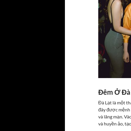
Đêm Ở Đà 
Đà Lạt là một 
đây được mệnh 
và lãng mạn. Vào
và huyền ảo, tạ