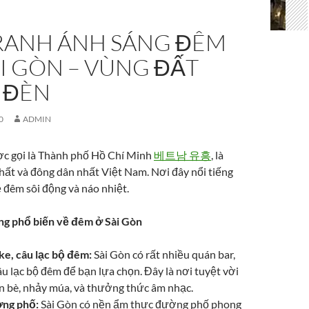
RANH ÁNH SÁNG ĐÊM
I GÒN – VÙNG ĐẤT
 ĐÈN
0
ADMIN
ợc gọi là Thành phố Hồ Chí Minh
베트남 유흥
, là
hất và đông dân nhất Việt Nam. Nơi đây nổi tiếng
 đêm sôi động và náo nhiệt.
g phổ biến về đêm ở Sài Gòn
ke, câu lạc bộ đêm:
Sài Gòn có rất nhiều quán bar,
âu lạc bộ đêm để bạn lựa chọn. Đây là nơi tuyệt vời
n bè, nhảy múa, và thưởng thức âm nhạc.
ng phố:
Sài Gòn có nền ẩm thực đường phố phong