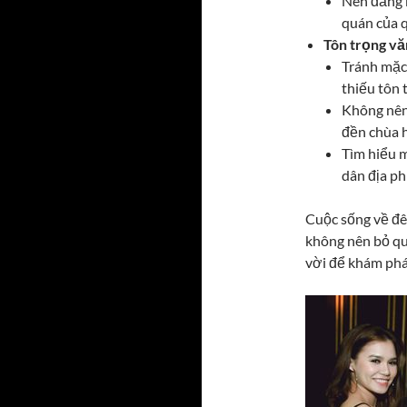
Nên đăng k
quán của q
Tôn trọng vă
Tránh mặc 
thiếu tôn 
Không nên
đền chùa h
Tìm hiểu m
dân địa p
Cuộc sống về đê
không nên bỏ qu
vời để khám phá