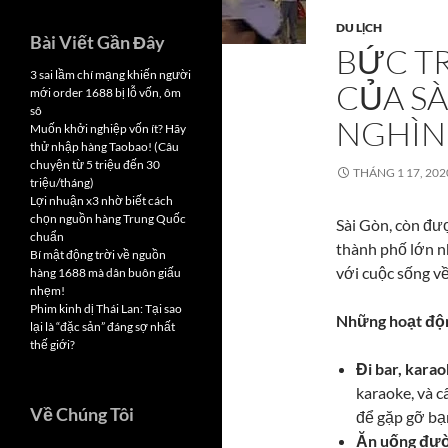
DU LỊCH
Bài Viết Gần Đây
BỨC T
3 sai lầm chí mạng khiến người
CỦA SÀ
mới order 1688 bị lỗ vốn, ôm
sô
NGHÌN
Muốn khởi nghiệp vốn ít? Hãy
thử nhập hàng Taobao! (Câu
chuyện từ 5 triệu đến 30
THÁNG 1 17, 202
triệu/tháng)
Lợi nhuận x3 nhờ biết cách
chọn nguồn hàng Trung Quốc
Sài Gòn, còn đư
chuẩn
thành phố lớn n
Bí mật động trời về nguồn
với cuộc sống về
hàng 1688 mà dân buôn giấu
nhẹm!
Phim kinh dị Thái Lan: Tại sao
Những hoạt độn
lại là “đặc sản” đáng sợ nhất
thế giới?
Đi bar, karao
karaoke, và c
Về Chúng Tôi
để gặp gỡ bạ
Ăn uống đườ