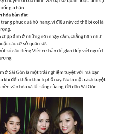
ý chuyến đi của mình với đại sứ quán hoặc lãnh sự
uốc gia bạn.
n hóa bản địa:
trang phục quá hở hang, vì điều này có thể bị coi là
trọng.
 chụp ảnh ở những nơi nhạy cảm, chẳng hạn như
oặc các cơ sở quân sự.
ột số câu tiếng Việt cơ bản để giao tiếp với người
hương.
m ở Sài Gòn là một trải nghiệm tuyệt vời mà bạn
a khi đến thăm thành phố này. Nó là một cách tuyệt
 nền văn hóa và lối sống của người dân Sài Gòn.